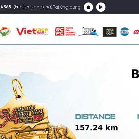
74365
(English-speaking)
Tải ứng dụng