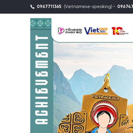
0967711365
(Vietnamese-speaking) •
09674