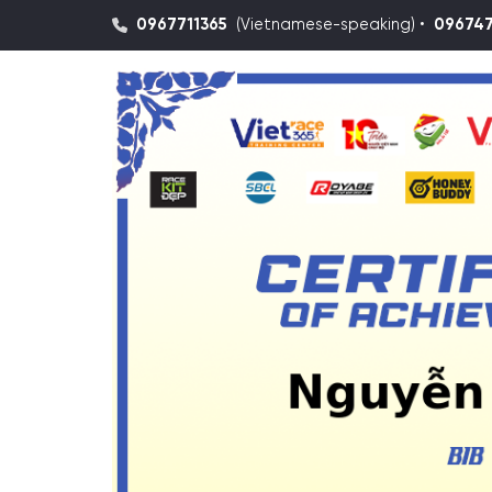
0967711365
(Vietnamese-speaking) •
09674