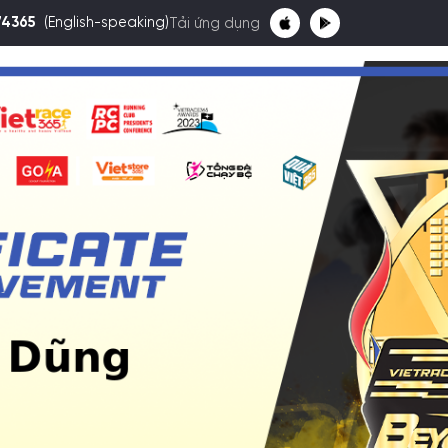
74365
(English-speaking)
Tải ứng dụng