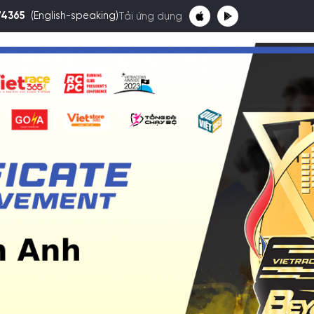
74365
(English-speaking)
Tải ứng dụng