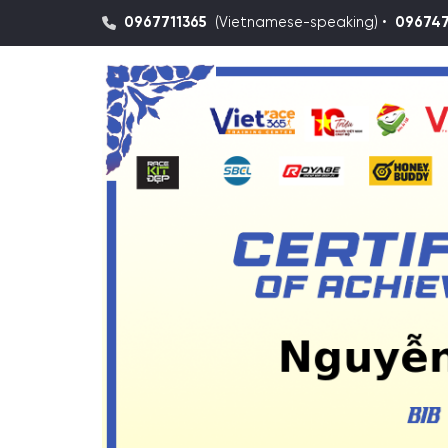
0967711365
(Vietnamese-speaking) •
09674