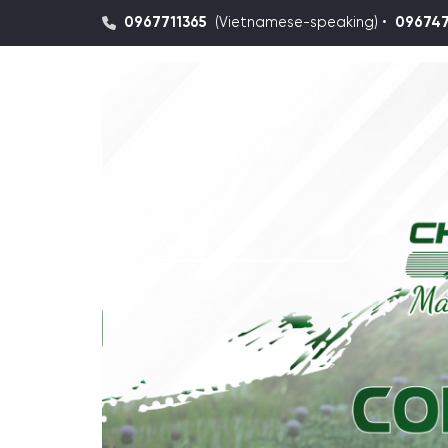
0967711365
(Vietnamese-speaking) •
09674