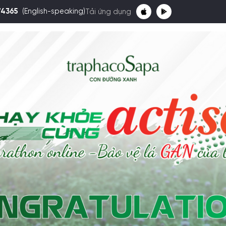
74365
(English-speaking)
Tải ứng dụng