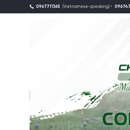
0967711365
(Vietnamese-speaking) •
09674