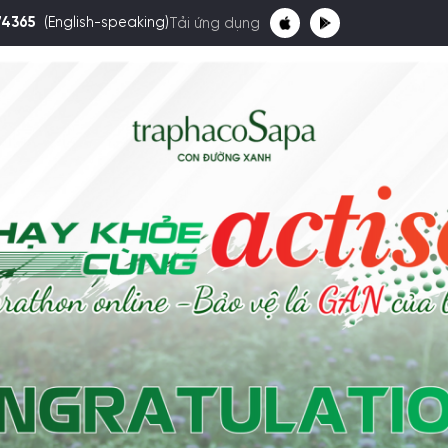
74365
(English-speaking)
Tải ứng dụng