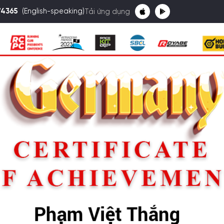
74365
(English-speaking)
Tải ứng dụng