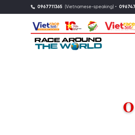
0967711365
(Vietnamese-speaking) •
09674