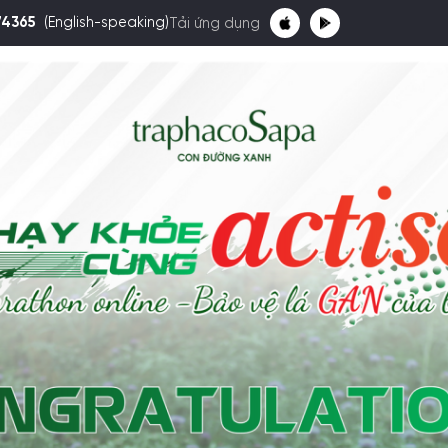
74365
(English-speaking)
Tải ứng dụng