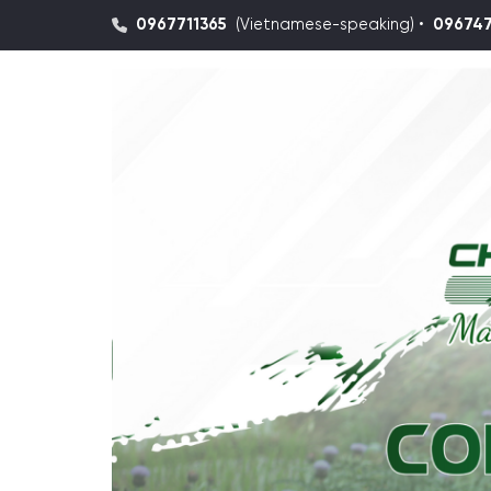
0967711365
(Vietnamese-speaking) •
09674