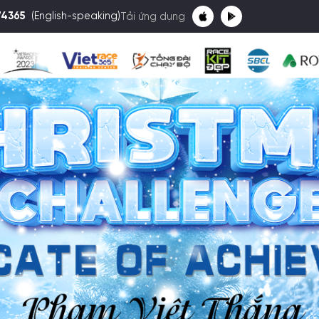
74365
(English-speaking)
Tải ứng dụng