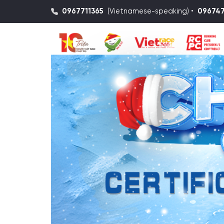
0967711365
(Vietnamese-speaking) •
09674