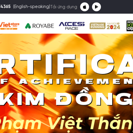
74365
(English-speaking)
Tải ứng dụng