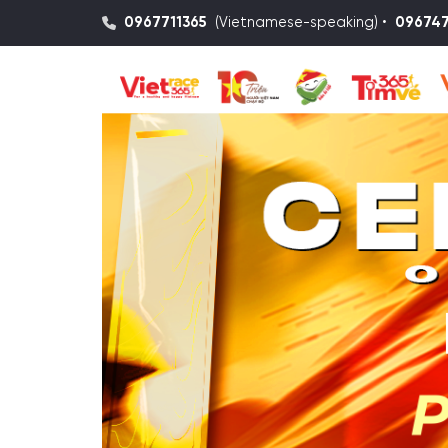
0967711365
(Vietnamese-speaking) •
09674