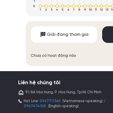
1
0
1
2
3
4
5
6
7
8
9
10
11
12
13
1
Giải đang tham gia
Chưa có hoạt động nào
Liên hệ chúng tôi
91/8A Hòa Hưng, P. Hòa Hưng, Tp.Hồ Chí Minh
Hot Line:
0967711365
(Vietnamese-speaking) /
0967474365
(English-speaking)