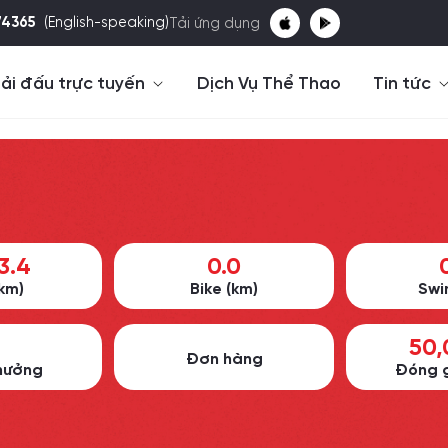
74365
(English-speaking)
Tải ứng dụng
ải đấu trực tuyến
Dịch Vụ Thể Thao
Tin tức
3.4
0.0
km)
Bike (km)
Swi
50
Đơn hàng
hưởng
Đóng g