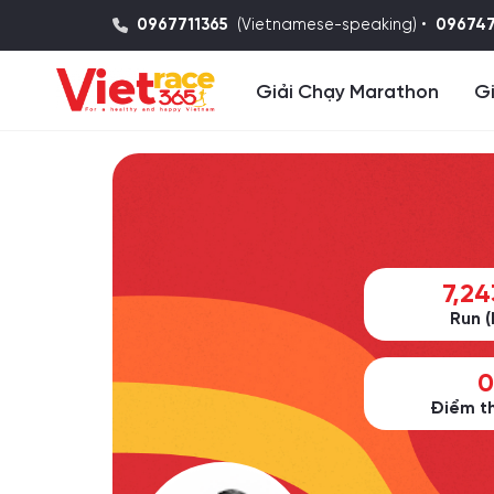
0967711365
(Vietnamese-speaking) •
09674
Giải Chạy Marathon
Gi
7,24
Run (
0
Điểm t