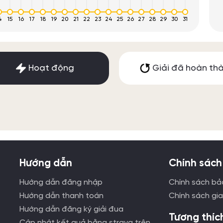
4
15
16
17
18
19
20
21
22
23
24
25
26
27
28
29
30
31
Hoạt động
Giải đã hoàn th
Hướng dẫn
Chính sách
Hướng dẫn đăng nhập
Chính sách bả
Hướng dẫn thanh toán
Chính sách gi
Hướng dẫn đăng ký giải đua
Tương thíc
Cập nhật kết quả bằng strava trên