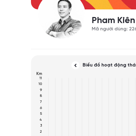
Pham Kiê
Mã người dùng: 22
Biểu đồ hoạt động th
Km
11
10
9
8
7
6
5
4
3
2