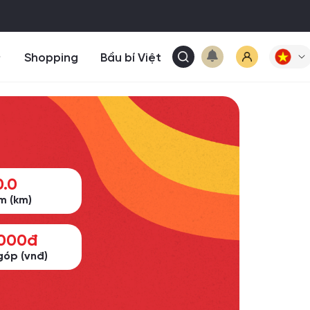
Shopping
Bầu bí Việt
0.0
m (km)
,000đ
óp (vnđ)