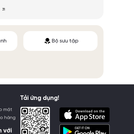
31
ành
Bộ sưu tập
Tải ứng dụng!
o mật
ao hàng
h với