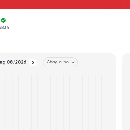
n
6834
áng
08/2026