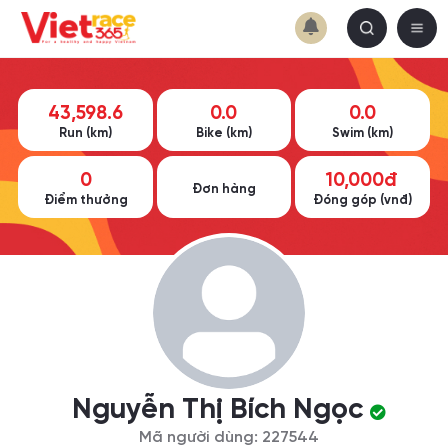
43,598.6
0.0
0.0
Run (km)
Bike (km)
Swim (km)
0
10,000đ
Đơn hàng
Điểm thưởng
Đóng góp (vnđ)
Nguyễn Thị Bích Ngọc
Mã người dùng: 227544