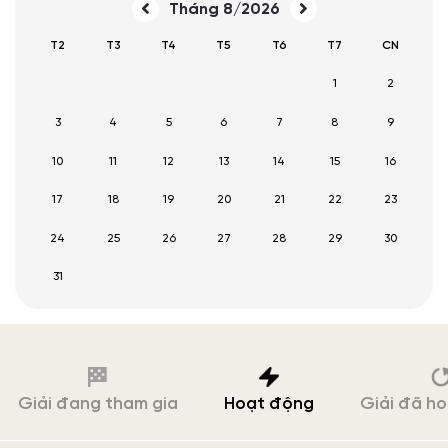
Tháng 8/2026
T2
T3
T4
T5
T6
T7
CN
1
2
3
4
5
6
7
8
9
10
11
12
13
14
15
16
17
18
19
20
21
22
23
24
25
26
27
28
29
30
31
Giải đang tham gia
Hoạt động
Giải đã h