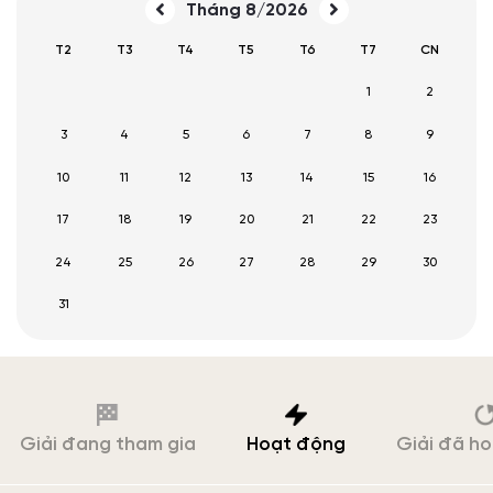
Tháng 8/2026
T2
T3
T4
T5
T6
T7
CN
1
2
3
4
5
6
7
8
9
10
11
12
13
14
15
16
17
18
19
20
21
22
23
24
25
26
27
28
29
30
31
Giải đang tham gia
Hoạt động
Giải đã h