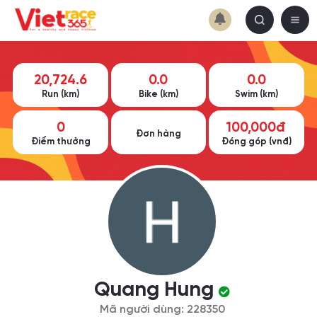
20,724.6
0.0
0.0
Run (km)
Bike (km)
Swim (km)
0
100,000đ
Đơn hàng
Điểm thưởng
Đóng góp (vnđ)
Quang Hung
Mã người dùng: 228350