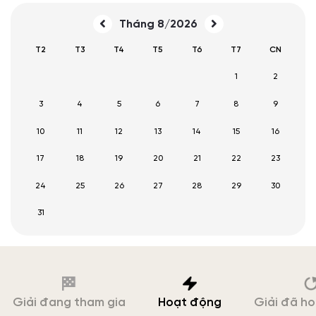
Tháng 8/2026
T2
T3
T4
T5
T6
T7
CN
1
2
3
4
5
6
7
8
9
10
11
12
13
14
15
16
17
18
19
20
21
22
23
24
25
26
27
28
29
30
31
Giải đang tham gia
Hoạt động
Giải đã h