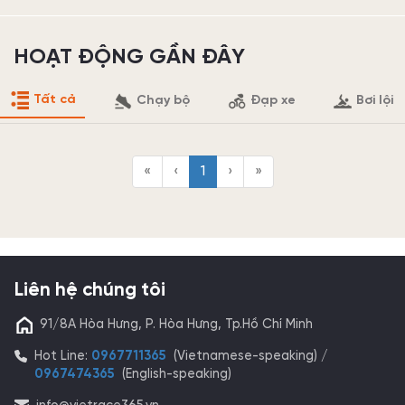
HOẠT ĐỘNG GẦN ĐÂY
Tất cả
Chạy bộ
Đạp xe
Bơi lội
«
‹
1
›
»
Liên hệ chúng tôi
91/8A Hòa Hưng, P. Hòa Hưng, Tp.Hồ Chí Minh
Hot Line:
0967711365
(Vietnamese-speaking) /
0967474365
(English-speaking)