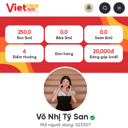
250.0
0.0
0.0
Run (km)
Bike (km)
Swim (km)
6
20,000đ
Đơn hàng
Điểm thưởng
Đóng góp (vnđ)
Võ Nhị Tỹ San
Mã người dùng: 523307