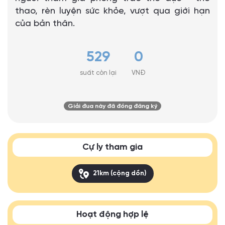
thao, rèn luyện sức khỏe, vượt qua giới hạn
của bản thân.
529
0
suất còn lại
VNĐ
Giải đua này đã đóng đăng ký
Cự ly tham gia
21km (cộng dồn)
Hoạt động hợp lệ