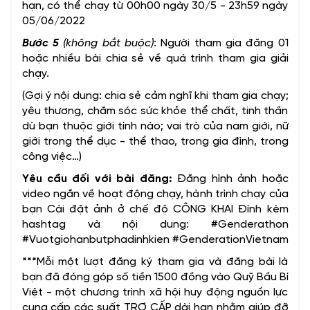
hạn, có thể chạy từ 00h00 ngày 30/5 - 23h59 ngày
05/06/2022
Bước 5
(không bắt buộc)
: Người tham gia đăng 01
hoặc nhiều bài chia sẻ về quá trình tham gia giải
chạy.
(Gợi ý nội dung: chia sẻ cảm nghĩ khi tham gia chạy;
yêu thương, chăm sóc sức khỏe thể chất, tinh thần
dù bạn thuộc giới tính nào; vai trò của nam giới, nữ
giới trong thể dục - thể thao, trong gia đình, trong
công việc…)
Yêu cầu đối với bài đăng:
Đăng hình ảnh hoặc
video ngắn về hoạt động chạy, hành trình chạy của
bạn Cài đặt ảnh ở chế độ CÔNG KHAI Đính kèm
hashtag và nội dung: #Genderathon
#Vuotgiohanbutphadinhkien #GenderationVietnam
***
Mỗi một lượt đăng ký tham gia và đăng bài là
bạn đã đóng góp số tiền 1500 đồng vào Quỹ Bầu Bí
Việt - một chương trình xã hội huy động nguồn lực
cung cấp các suất TRỢ CẤP dài hạn nhằm giúp đỡ