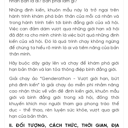
nhãn Bạn là ai? Bạn phải làm gì?
Những định kiến, khuôn mẫu này là trở ngại trên
hành trình khám phá bản thân của mỗi cá nhân và
trong hành trình tiến tới bình đẳng giới của xã hội.
Việc can đảm dám vượt qua những giới hạn xã hội
đã đặt ra cho mình chính là việc bứt quá những định
kiến của xã hội. Đó là quá trình chạy không ngừng
để chúng ta hiểu rõ mình là ai và tiềm năng của bản
thân mình.
Hãy buộc dây giày lên và chạy để khám phá giới
hạn bản thân và lan tỏa thông điệp bình đẳng giới.
Giải chạy ảo “Genderathon - Vượt giới hạn, bứt
phá định kiến” là giải chạy ảo miễn phí nhằm nâng
cao nhận thức về vấn đề định kiến giới, khuôn mẫu
giới và bình đẳng giới trong xã hội, đồng thời
khuyến khích mọi người tham gia phong trào thể
dục - thể thao, rèn luyện sức khỏe, vượt qua giới
hạn của bản thân.
II. ĐỐI TƯỢNG, CÁCH THỨC, THỜI GIAN, ĐỊA