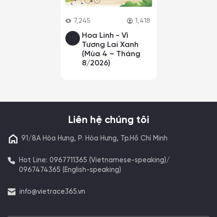
7,245
1,418
Hoa Linh - Vì
Tương Lai Xanh
(Mùa 4 – Tháng
8/2026)
Liên hệ chúng tôi
91/8A Hòa Hưng, P. Hòa Hưng, Tp.Hồ Chí Minh
Hot Line: 0967711365 (Vietnamese-speaking)/
0967474365 (English-speaking)
info@vietrace365.vn