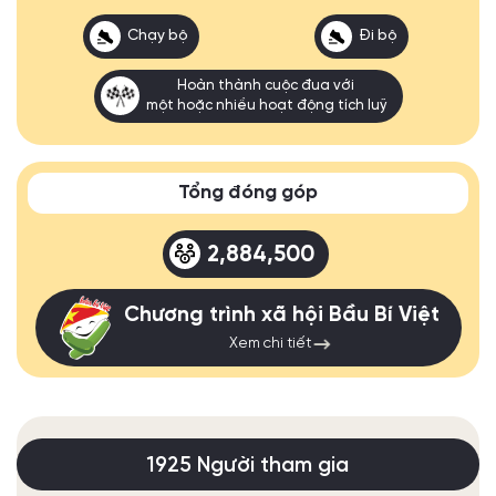
Chạy bộ
Đi bộ
Hoàn thành cuộc đua với
một hoặc nhiều hoạt động tích luỹ
Tổng đóng góp
2,884,500
Chương trình xã hội Bầu Bí Việt
Xem chi tiết
1925 Người tham gia