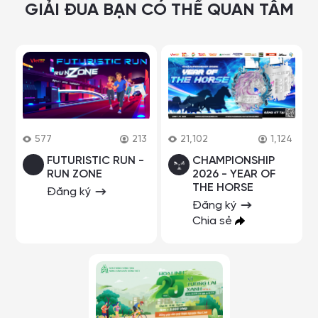
GIẢI ĐUA BẠN CÓ THỂ QUAN TÂM
577
213
21,102
1,124
FUTURISTIC RUN -
CHAMPIONSHIP
RUN ZONE
2026 - YEAR OF
THE HORSE
Đăng ký
Đăng ký
Chia sẻ