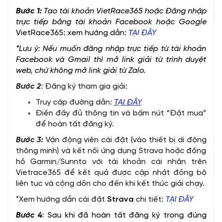
Bước 1:
Tạo tài khoản VietRace365 hoặc Đăng nhập
trực tiếp bằng tài khoản Facebook hoặc Google
VietRace365: xem hướng dẫn:
TẠI ĐÂY
*Lưu ý: Nếu muốn đăng nhập trực tiếp từ tài khoản
Facebook và Gmail thì mở link giải từ trình duyệt
web, chứ không mở link giải từ Zalo.
Bước 2
: Đăng ký tham gia giải:
Truy cập đường dẫn:
TẠI ĐÂY
Điền đầy đủ thông tin và bấm nút “Đặt mua”
để hoàn tất đăng ký.
Bước 3:
Vận động viên cài đặt (vào thiết bị di động
thông minh) và kết nối ứng dụng Strava hoặc đồng
hồ Garmin/Sunnto với tài khoản cái nhân trên
Vietrace365 để kết quả được cập nhật đồng bộ
liên tục và cộng dồn cho đến khi kết thúc giải chạy.
*Xem hướng dẫn cài đặt
Strava
chi tiết:
TẠI ĐÂY
Bước 4
: Sau khi đã hoàn tất đăng ký trong đúng