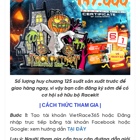
Số lượng huy chương 125
suất sản xuất trước để
giao hàng ngay, vì vậy bạn cần đăng ký sớm để có
cơ hội sở hữu bộ Racekit
| CÁCH THỨC THAM GIA |
Bước 1:
Tạo tài khoản VietRace365 hoặc Đăng
nhập trực tiếp bằng tài khoản Facebook hoặc
Google: xem hướng dẫn
TẠI ĐÂY
Lưu ý: Người tham gia cần truy cập đường dẫn giải