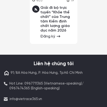
403
19
Giải đi bộ trực
tuyến “Khỏe thể
chất” của Trung
tâm Kiểm định
chất lượng giáo
dục năm 2026
Đăng ký
Liên hệ chúng tôi
91/8A Hòa Hưng, P. Hòa Hưng, Tp.Hồ Chí Minh
Hot Line: 0967711365 (Vietnamese-speaking)/
0967474365 (English-speaking)
info@vietrace365.vn