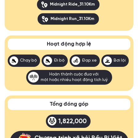
Midnight Ride_31.10Km
Midnight Run_31.10Km
Hoạt động hợp lệ
Chạy bộ
Đi bộ
Đạp xe
Bơi lội
Hoàn thành cuộc đua với
một hoặc nhiều hoạt động tích luỹ
Tổng đóng góp
1,822,000