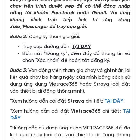
chạy trên trình duyệt web để có thể đăng nhập
bằng tài khoản Facebook hoặc Gmail. Vui lòng
không click trực tiếp link từ ứng dụng
Zalo/Messenger để truy cập giải.
Bước 2
: Đăng ký tham gia giải:
Truy cập đường dẫn
:
TẠI ĐÂY
Bấm nút “Đăng ký”, điền đầy đủ thông tin và
chọn "Xác nhận" để hoàn tất đăng ký.
Bước 3:
Vận động viên tham gia chạy và ghi nhận lại
kết quả chạy bộ hàng ngày của mình bằng cách sử
dụng ứng dụng Vietrace365 hoặc Strava (cài đặt
vào thiết bị di động thông minh).
*Xem hướng dẫn cài đặt
Strava
chi tiết:
TẠI ĐÂY
*
Xem hướng dẫn cài đặt
Vietrace365
chi tiết
:
TẠI
ĐÂY
*Hướng dẫn sử dụng ứng dụng VIETRACE365 để đo
kết quả chạy (cài đặt vào thiết bị di động thông