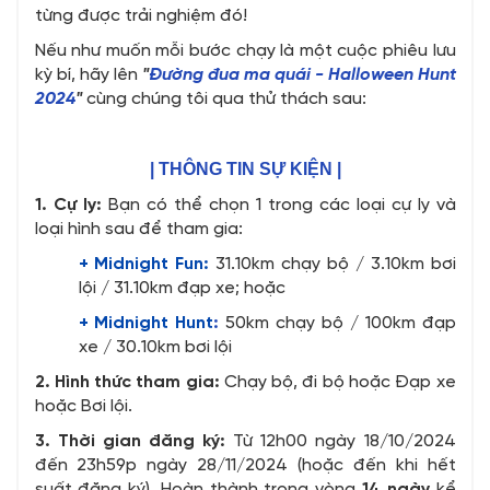
từng được trải nghiệm đó!
Nếu như muốn mỗi bước chạy là một cuộc phiêu lưu
kỳ bí, hãy lên
"
Đường đua ma quái - Halloween Hunt
2024
"
cùng chúng tôi qua thử thách sau:
| THÔNG TIN SỰ KIỆN |
1. Cự ly:
Bạn có thể chọn 1 trong các loại cự ly và
loại hình sau để tham gia:
+ Midnight Fun:
31.10km chạy bộ / 3.10km bơi
lội / 31.10km đạp xe; hoặc
+ Midnight Hunt
:
50km chạy bộ / 100km đạp
xe / 30.10km bơi lội
2. Hình thức tham gia:
Chạy bộ, đi bộ hoặc Đạp xe
hoặc Bơi lội.
3. Thời gian đăng ký:
Từ 12h00 ngày 18/10/2024
đến 23h59p ngày 28/11/2024 (hoặc đến khi hết
suất đăng ký). Hoàn thành trong vòng
14
ngày
kể