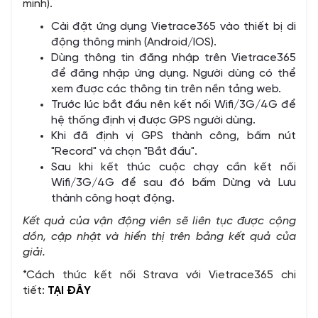
minh).
Cài đặt ứng dụng Vietrace365 vào thiết bị di
động thông minh (Android/IOS).
Dùng thông tin đăng nhập trên Vietrace365
để đăng nhập ứng dụng. Người dùng có thể
xem được các thông tin trên nền tảng web.
Trước lúc bắt đầu nên kết nối Wifi/3G/4G để
hệ thống định vị được GPS người dùng.
Khi đã định vị GPS thành công, bấm nút
"Record" và chọn "Bắt đầu".
Sau khi kết thúc cuộc chạy cần kết nối
Wifi/3G/4G để sau đó bấm Dừng và Lưu
thành công hoạt động.
Kết quả của vận động viên sẽ liên tục được cộng
dồn, cập nhật và hiển thị trên bảng kết quả của
giải.
*Cách thức kết nối Strava với Vietrace365 chi
tiết:
TẠI ĐÂY