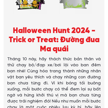
Halloween Hunt 2024 -
Trick or Treat: Đường đua
Ma quái
Tháng 10 này, hãy thách thức bản thân và
thử chạy bộ/đạp xe/bơi lội vào ban đêm
bạn nhé! Cùng hóa trang thành những nhân
vật bạn yêu thích và chạy những con đường
bạn chưa từng đi. Vì khi bóng tối buông
xuống, mỗi bước chạy có thể đem lại sự bất
ngờ và hứng khởi thú vị mà bạn chưa từng
được trải nghiệm đó! Nếu như muốn mỗi bước
chạy là một cuộc phiêu lưu kỳ bí, hãy lên