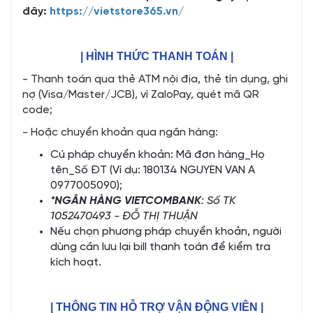
đây:
https://vietstore365.vn/
| HÌNH THỨC THANH TOÁN |
- Thanh toán qua thẻ ATM nội địa, thẻ tín dụng, ghi
nợ (Visa/Master/JCB), ví ZaloPay, quét mã QR
code;
- Hoặc chuyển khoản qua ngân hàng:
Cú pháp chuyển khoản: Mã đơn hàng_Họ
tên_Số ĐT (Ví dụ: 180134 NGUYEN VAN A
0977005090);
*NGÂN HÀNG VIETCOMBANK
: Số TK
1052470493 - ĐỖ THỊ THUẬN
Nếu chọn phương pháp chuyển khoản, người
dùng cần lưu lại bill thanh toán để kiểm tra
kích hoạt.
| THÔNG TIN HỖ TRỢ VẬN ĐỘNG VIÊN |