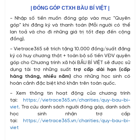
| ĐÓNG GÓP CTXH BẦU BÍ VIỆT |
- Nhập số tiền muốn đóng góp vào mục "Quyên
góp" khi đăng ký và thanh toán (Mỗi người có thể
lan toả và cho đi những giá trị tốt đẹp đến cộng
đồng).
- Vietrace365 sẽ trích tặng 10.000 đồng/suất đăng
ký có huy chương thật + toàn bộ số tiền VĐV quyên
góp cho Chương trình xã hội BẦU BÍ VIỆT sẽ được sử
dụng tài trợ những suất
trợ cấp dài hạn (cấp
hàng tháng, nhiều năm)
cho những học sinh có
hoàn cảnh đặc biệt khó khăn trên toàn quốc.
- Xem thông tin hoạt động của chương trình
tại:
https://vietrace365.vn/charities/quy-bau-bi-
viet.
Tra cứu danh sách người đóng góp, danh sách
học sinh nhận trợ cấp
tại:
https://vietrace365.vn/charities/quy-bau-bi-
viet