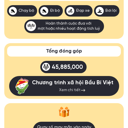
Chạy bộ
Đi bộ
Đạp xe
Bơi lội
Hoàn thành cuộc đua với
một hoặc nhiều hoạt động tích luỹ
Tổng đóng góp
45,885,000
Chương trình xã hội Bầu Bí Việt
Xem chi tiết
Quay số may mắn vào ngày