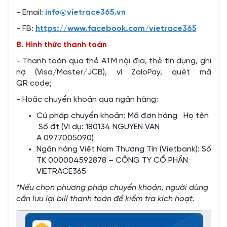
- Email:
info@vietrace365.vn
- FB:
https://www.facebook.com/vietrace365
8. Hình thức thanh toán
- Thanh toán qua thẻ ATM nội địa, thẻ tín dụng, ghi
nợ (Visa/Master/JCB), ví ZaloPay, quét mã
QR code;
- Hoặc chuyển khoản qua ngân hàng:
Cú pháp chuyển khoản: Mã đơn hàng Họ tên
Số đt (Ví dụ: 180134 NGUYEN VAN
A 0977005090)
Ngân hàng Việt Nam Thương Tín (Vietbank): Số
TK 000004592878 – CÔNG TY CỔ PHẦN
VIETRACE365
*
N
ế
u ch
ọ
n ph
ươ
ng ph
á
p chuy
ể
n kho
ả
n, ng
ườ
i d
ù
ng
c
ầ
n l
ư
u l
ạ
i bill thanh toán đ
ể
ki
ể
m tra k
í
ch ho
ạ
t.