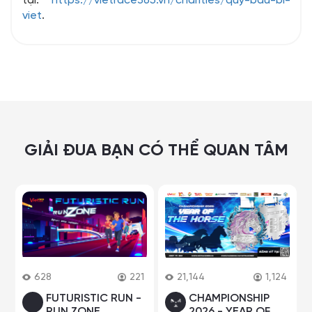
tại:
https://vietrace365.vn/charities/quy-bau-bi-
viet
.
GIẢI ĐUA BẠN CÓ THỂ QUAN TÂM
628
221
21,144
1,124
FUTURISTIC RUN -
CHAMPIONSHIP
RUN ZONE
2026 - YEAR OF