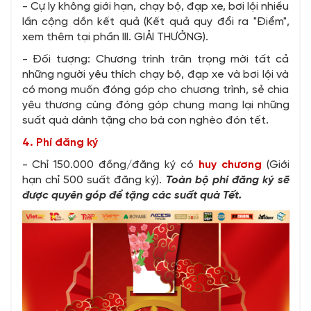
- Cự ly không giới hạn, chạy bộ, đạp xe, bơi lội nhiều
lần cộng dồn kết quả (Kết quả quy đổi ra "Điểm",
xem thêm tại phần III. GIẢI THƯỞNG).
- Đối tượng: Chương trình trân trọng mời tất cả
những người yêu thích chạy bộ, đạp xe và bơi lội và
có mong muốn đóng góp cho chương trình, sẻ chia
yêu thương cùng đóng góp chung mang lại những
suất quà dành tặng cho bà con nghèo đón tết.
4. Phí đăng ký
- Chỉ 150.000 đồng/đăng ký có
huy chương
(Giới
hạn chỉ 500 suất đăng ký).
Toàn bộ phí đăng ký sẽ
được quyên góp để tặng các suất quà Tết.