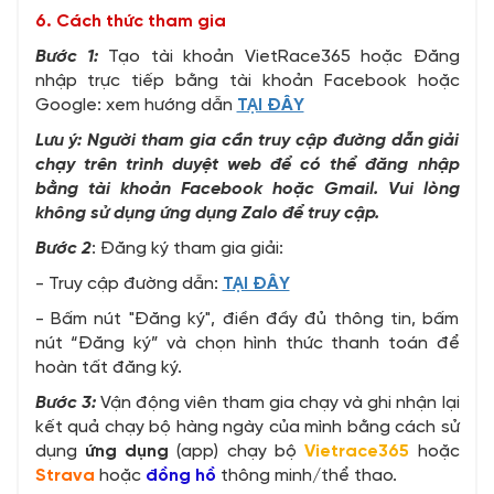
6. Cách thức tham gia
Bước 1:
Tạo tài khoản VietRace365 hoặc Đăng
nhập trực tiếp bằng tài khoản Facebook hoặc
Google: xem hướng dẫn
TẠI ĐÂY
Lưu ý: Người tham gia cần truy cập đường dẫn giải
chạy trên trình duyệt web để có thể đăng nhập
bằng tài khoản Facebook hoặc Gmail. Vui lòng
không sử dụng ứng dụng Zalo để truy cập.
Bước 2
: Đăng ký tham gia giải:
- Truy cập đường dẫn:
TẠI ĐÂY
- Bấm nút "Đăng ký", điền đầy đủ thông tin, bấm
nút “Đăng ký” và chọn hình thức thanh toán để
hoàn tất đăng ký.
Bước 3:
Vận động viên tham gia chạy và ghi nhận lại
kết quả chạy bộ hàng ngày của mình bằng cách sử
dụng
ứng dụng
(app) chạy bộ
Vietrace365
hoặc
Strava
hoặc
đồng hồ
thông minh/thể thao.