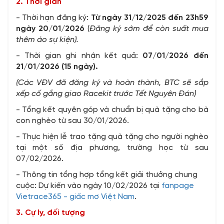
2. Thời gian
- Thời hạn đăng ký:
Từ ngày 31/12/2025 đến 23h59
ngày 20/01/2026
(
Đăng ký sớm để còn suất mua
thêm áo sự kiện).
- Thời gian ghi nhận kết quả:
07/01/2026 đến
21/01/2026 (15 ngày).
(Các VĐV đã đăng ký và hoàn thành, BTC sẽ sắp
xếp cố gắng giao Racekit trước Tết Nguyên Đán)
- Tổng kết quyên góp và chuẩn bị quà tặng cho bà
con nghèo từ sau 30/01/2026.
- Thực hiện lễ trao tặng quà tặng cho người nghèo
tại một số địa phương, trường học từ sau
07/02/2026.
- Thông tin tổng hợp tổng kết giải thưởng chung
cuộc: Dự kiến vào ngày 10/02/2026 tại
fanpage
Vietrace365 - giấc mơ Việt Nam
.
3. Cự ly, đối tượng