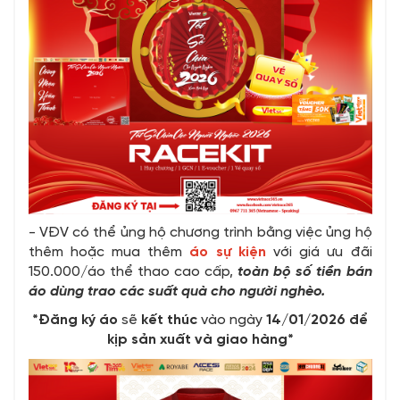
- VĐV có thể ủng hộ chương trình bằng việc ủng hộ
thêm hoặc mua thêm
áo sự kiện
với giá ưu đãi
150.000/áo thể thao cao cấp,
toàn bộ số tiền bán
áo dùng trao các suất quà cho người nghèo.
*Đăng ký áo
sẽ
kết thúc
vào ngày
14/01/2026 để
kịp sản xuất và giao hàng*