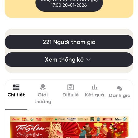
17:00 20-01-2026
221 Người tham gia
Xem thống kê
Chi tiết
Giải
Điều lệ
Kết quả
Đánh giá
thưởng