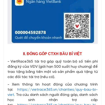
II. ĐÓNG GÓP CTXH BẦU BÍ VIỆT
- VietRace365 tài trợ góp quỹ toàn bộ số tiền phí
đăng ký của VĐV (giới hạn 500 suất huy chương) để
trao tặng bằng tiền mặt và sản phẩm quà tặng từ
các đối tác tài trợ (nếu có).
- Xem thông tin hoạt động của chương trình
tại:
https://vietrace365.vn/charities/quy-bau-bi-
viet.
Tra cứu danh sách người đóng góp, danh sách
học sinh nhận trợ cấp