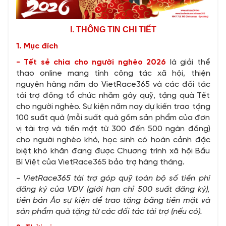
I. THÔNG TIN CHI TIẾT
1. Mục đích
- Tết sẻ chia cho người nghèo 2026
là giải thể
thao online mang tính công tác xã hội, thiện
nguyện hàng năm do VietRace365 và các đối tác
tài trợ đồng tổ chức nhằm gây quỹ, tặng quà Tết
cho người nghèo. Sự kiện năm nay dự kiến trao tặng
100 suất quà (mỗi suất quà gồm sản phẩm của đơn
vị tài trợ và tiền mặt từ 300 đến 500 ngàn đồng)
cho người nghèo khó, học sinh có hoàn cảnh đặc
biệt khó khăn đang được Chương trình xã hội Bầu
Bí Việt của VietRace365 bảo trợ hàng tháng.
- VietRace365 tài trợ góp quỹ toàn bộ số tiền phí
đăng ký của VĐV (giới hạn chỉ 500 suất đăng ký),
tiền bán Áo sự kiện để trao tặng bằng tiền mặt và
sản phẩm quà tặng từ các đối tác tài trợ (nếu có).