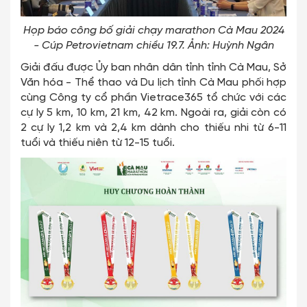
Họp báo công bố giải chạy marathon Cà Mau 2024
- Cúp Petrovietnam chiều 19.7. Ảnh: Huỳnh Ngân
Giải đấu được Ủy ban nhân dân tỉnh tỉnh Cà Mau, Sở
Văn hóa - Thể thao và Du lịch tỉnh Cà Mau phối hợp
cùng Công ty cổ phần Vietrace365 tổ chức với các
cự ly 5 km, 10 km, 21 km, 42 km. Ngoài ra, giải còn có
2 cự ly 1,2 km và 2,4 km dành cho thiếu nhi từ 6-11
tuổi và thiếu niên từ 12-15 tuổi.