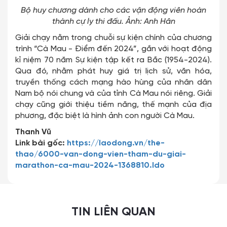
Bộ huy chương dành cho các vận động viên hoàn
thành cự ly thi đấu. Ảnh: Anh Hân
Giải chạy nằm trong chuỗi sự kiện chính của chương
trình “Cà Mau - Điểm đến 2024”, gắn với hoạt động
kỉ niệm 70 năm Sự kiện tập kết ra Bắc (1954-2024).
Qua đó, nhằm phát huy giá trị lịch sử, văn hóa,
truyền thống cách mạng hào hùng của nhân dân
Nam bộ nói chung và của tỉnh Cà Mau nói riêng. Giải
chạy cũng giới thiệu tiềm năng, thế mạnh của địa
phương, đặc biệt là hình ảnh con người Cà Mau.
Thanh Vũ
Link bài gốc:
https://laodong.vn/the-
thao/6000-van-dong-vien-tham-du-giai-
marathon-ca-mau-2024-1368810.ldo
TIN LIÊN QUAN