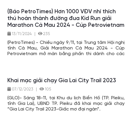
(Báo PetroTimes) Hơn 1000 VĐV nhí thích
thú hoàn thành đường đua Kid Run giải
Marathon Cà Mau 2024 - Cúp Petrovietnam
13/11/2024
|
235
(PetroTimes) - Chiều ngày 9/11, tại Trung tâm Hội nghị
tỉnh Cà Mau, Giải Marathon Cà Mau 2024 - Cúp
Petrovietnam mở màn bằng phần thi dành cho các
em nhỏ mang tên Kid Run. Hơn 1000 VĐV nhí đã đăng
ký tham gia đường chạy 1,2km và 2,4km đầy hào
hứng.
Khai mạc giải chạy Gia Lai City Trail 2023
07/12/2023
|
105
(GLO)- Sáng 18-11, tại Khu du lịch Biển Hồ (TP. Pleiku,
tỉnh Gia Lai), UBND TP. Pleiku đã khai mạc giải chạy
“Gia Lai City Trail 2023-Giấc mơ đại ngàn”.