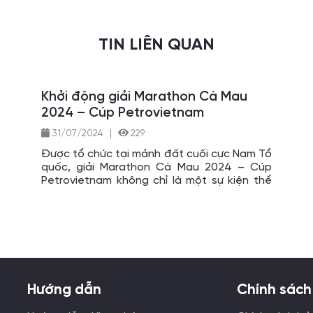
TIN LIÊN QUAN
Khởi động giải Marathon Cà Mau
2024 – Cúp Petrovietnam
31/07/2024
|
229
Được tổ chức tại mảnh đất cuối cực Nam Tổ
quốc, giải Marathon Cà Mau 2024 – Cúp
Petrovietnam không chỉ là một sự kiện thể
thao đầy hấp dẫn mà còn mang sứ mệnh
quảng bá văn hóa, du lịch tỉnh Cà Mau.
Hướng dẫn
Chính sách