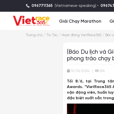
0967711365
(Vietnamese-speaking) •
09674
Giải Chạy Marathon
Gi
/
/
/
Trang chủ
Tin Tức
Hoạt động VietRace365
Bài v
(Báo Du lịch và G
phong trào chạy 
10/06/2024
|
294
Tối 8/6, tại Trung t
Awards.
“VietRace365 
vận động viên
, huấn lu
đặc biệt xuất sắc tron