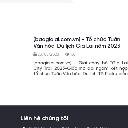
(baogialai.com.vn) - Tổ chức Tuần
Văn hóa-Du lịch Gia Lai năm 2023
23/08/2023
|
186
(baogialai.com.vn) - Giải chạy bộ “Gia Lai
City Trail 2023-Giấc mơ đại ngàn” kết hợp
tổ chức Tuần Văn hóa-Du lịch TP. Pleiku diễn
ra từ ngày 17 đến 19-11 tại Khu di tích thắng
cảnh Biển Hồ và đường Anh Hùng Núp (TP.
Pleiku); Hội đua thuyền độc mộc trên sông
Pô Cô lần thứ IV và Liên hoan Văn hóa cồng
chiêng huyện Ia Grai năm 2023 diễn ra từ
ngày 16 đến 18-11 tại làng Dăng, xã Ia O.
Liên hệ chúng tôi