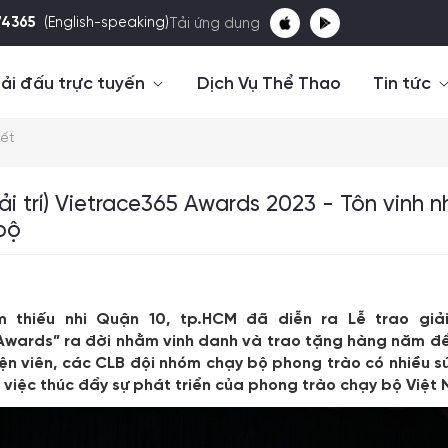
74365
(English-speaking)
Tải ứng dụng
ải đấu trực tuyến
Dịch Vụ Thể Thao
Tin tức
iết
iải trí) Vietrace365 Awards 2023 - Tôn vinh 
bộ
âm thiếu nhi Quận 10, tp.HCM đã diễn ra Lễ trao giả
Awards”
ra đời nhằm vinh danh và
trao tặng hàng năm
đ
yện viên, các CLB đội nhóm chạy bộ
phong trào có nhiều 
g
việc
thúc đẩy sự phát triển của phong trào chạy bộ
Việt