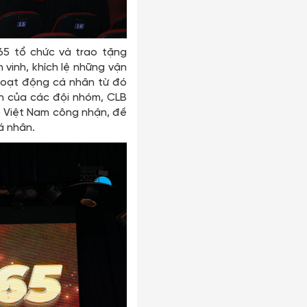
65 tổ chức và trao tặng
vinh, khích lệ những vận
 hoạt động cá nhân từ đó
ển của các đội nhóm, CLB
 Việt Nam công nhận, đề
á nhân.