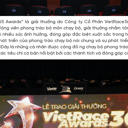
65 Awards” là giải thưởng do Công ty Cổ Phần VietRace3
ng viên phong trào bộ môn chạy bộ, giải thưởng nhằm tôn 
 nhiều sức ảnh hưởng, đóng góp đặc biệt xuất sắc trong
hát triển của phong trào chạy bộ nói chung và sự phát tri
. Đây là những cá nhân được cộng đồ ng chạy bộ phong trào
ác tiêu chí cơ bản nổi bật bởi các thành tích và đóng góp c