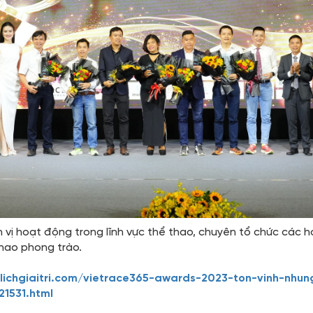
vị hoạt động trong lĩnh vực thể thao, chuyên tổ chức các h
hao phong trào.
ulichgiaitri.com/vietrace365-awards-2023-ton-vinh-nh
1531.html