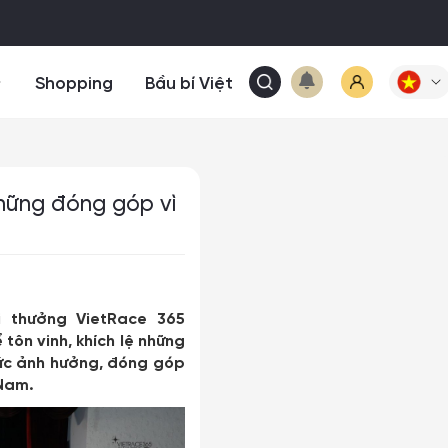
Shopping
Bầu bí Việt
những đóng góp vì
i thưởng VietRace 365
ể
tôn vinh, khích lệ những
sức ảnh hưởng, đóng góp
 Nam.