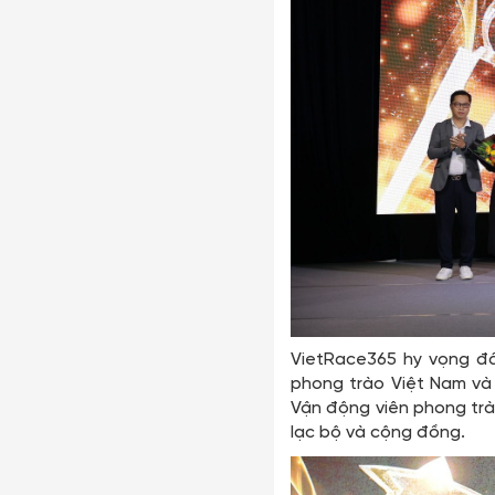
VietRace365 hy vọng đây
phong trào Việt Nam và l
Vận động viên phong trào,
lạc bộ và cộng đồng.