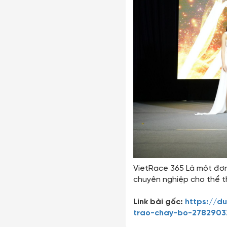
VietRace 365 Là một đơn 
chuyên nghiệp cho thể t
Link bài gốc:
https://d
trao-chay-bo-27829032