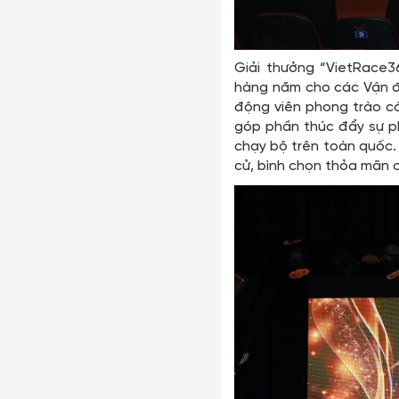
Giải thưởng “VietRace3
hàng năm cho các Vận độ
động viên phong trào có
góp phần thúc đẩy sự p
chạy bộ trên toàn quốc
cử, bình chọn thỏa mãn c