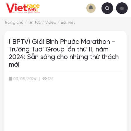
/
/
/
Trang chủ
Tin Tức
Video
Bài viết
( BPTV) Giải Bình Phước Marathon -
Trường Tươi Group lần thứ II, năm
2024: Sẵn sàng cho những thử thách
mới
03/05/2024
|
125