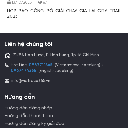
13/10/2023
|
67
HỌP BÁO CÔNG BỐ GIẢI CHẠY GIA LAI CITY TRAIL
2023
Liên hệ chúng tôi
91/8A Hòa Hưng, P. Hòa Hưng, Tp.Hồ Chí Minh
Hot Line:
0967711365
(Vietnamese-speaking) /
0967474365
(English-speaking)
info@vietrace365.vn
Hướng dẫn
Hướng dẫn đăng nhập
Hướng dẫn thanh toán
Hướng dẫn đăng ký giải đua