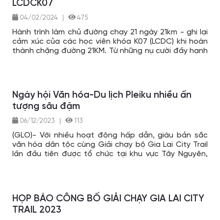
LCDCK07
04/02/2024
|
475
Hành trình làm chủ đường chạy 21 ngày 21km - ghi lại
cảm xúc của các học viên khóa K07 (LCDC) khi hoàn
thành chặng đường 21KM. Từ những nụ cười đầy hạnh
phúc đến những giọt mồ hôi và những khoảnh khắc
xúc động, họ đã chứng minh sức mạnh và ý chí không
ngừng trong hành trình tốt nghiệp này. #VietRace365
Ngày hội Văn hóa-Du lịch Pleiku nhiều ấn
tượng sâu đậm
06/12/2023
|
113
(GLO)- Với nhiều hoạt động hấp dẫn, giàu bản sắc
văn hóa dân tộc cùng Giải chạy bộ Gia Lai City Trail
lần đầu tiên được tổ chức tại khu vực Tây Nguyên,
Ngày hội Văn hóa-Du lịch TP. Pleiku 2023 đã để lại
nhiều ấn tượng sâu đậm trong lòng du khách xa gần.
HỌP BÁO CÔNG BỐ GIẢI CHẠY GIA LAI CITY
TRAIL 2023