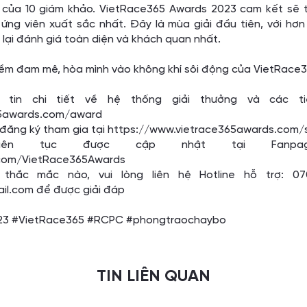
 của 10 giám khảo. VietRace365 Awards 2023 cam kết sẽ tạ
ứng viên xuất sắc nhất. Đây là mùa giải đầu tiên, với hơ
lại đánh giá toàn diện và khách quan nhất.
iềm đam mê, hòa mình vào không khí sôi động của VietRace
tin chi tiết về hệ thống giải thưởng và các tiê
65awards.com/award
 đăng ký tham gia tại
https://www.vietrace365awards.com/
iên tục được cập nhật tại Fanpage
com/VietRace365Awards
ắc mắc nào, vui lòng liên hệ Hotline hỗ trợ: 070
l.com để được giải đáp
23
#VietRace365
#RCPC
#phongtraochaybo
TIN LIÊN QUAN