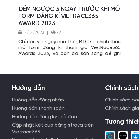
ĐẾM NGƯỢC 3 NGÀY TRƯỚC KHI MỞ
FORM ĐĂNG KÍ VIETRACE365
AWARD 2023!
12/12/2023
|
79
Chỉ còn vài ngày nữa thôi, BTC sẽ chính thức
mở form đăng kí tham gia VietRace365
Awards 2023, và bạn đã sẵn sàng để ghi
danh tên mình vào các hạng mục đề cử
chưa?
Hướng dẫn
Chính sách
Hướng dẫn đăng nhập
Chính sách bả
Hướng dẫn thanh toán
Chính sách gi
Hướng dẫn đăng ký giải đua
Tương thíc
Cập nhật kết quả bằng strava trên
Vietrace365