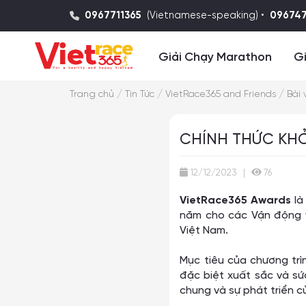
0967711365
(Vietnamese-speaking) •
09674
Giải Chạy Marathon
Gi
/
/
/
Trang chủ
Tin Tức
VietRace365 and Friends
Bài 
CHÍNH THỨC KHỞ
12/12/2023
|
76
VietRace365 Awards
là
năm cho các Vận động v
Việt Nam.
Mục tiêu của chương trì
đặc biệt xuất sắc và 
chung và sự phát triển c