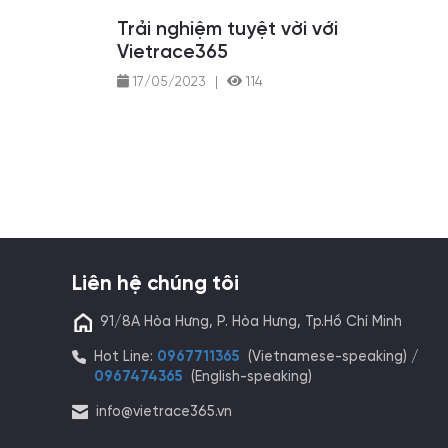
Trải nghiệm tuyệt vời với
Vietrace365
17/05/2023
|
114
Liên hệ chúng tôi
91/8A Hòa Hưng, P. Hòa Hưng, Tp.Hồ Chí Minh
Hot Line:
0967711365
(Vietnamese-speaking) /
0967474365
(English-speaking)
info@vietrace365.vn