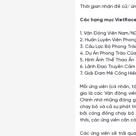
Thời gian nhận đề cử/ ứ
Các hạng mục VietRac
1. Vận Động Viên Nam/N
2. Huấn Luyện Viên Pho
3. Câu Lạc Bộ Phong Tr
4. Dự Án Phong Trào Củ
5. Hình Ảnh Thể Thao Ấ
6. Lãnh Đạo Truyền Cảm
7. Giải Đam Mê Cống Hiế
Mỗi ứng viên (cá nhân, 
gia là các Vận động vi
Chính nhờ những đóng gó
chạy bộ và cả sự phát t
bởi cộng đồng chạy bộ p
thời, các ứng viên cần c
Các ứng viên sẽ trải qu