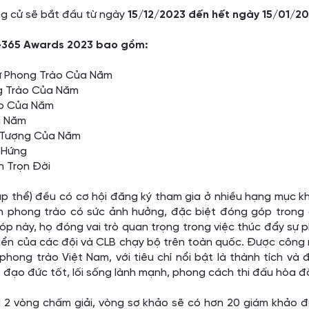
ng cử sẽ bắt đầu từ ngày
15/12/2023
đến hết ngày 15/01/2
e365 Awards 2023 bao gồm:
ữ Phong Trào Của Năm
ng Trào Của Năm
ào Của Năm
a Năm
n Tượng Của Năm
 Hứng
n Trọn Đời
tập thể) đều có cơ hội đăng ký tham gia ở nhiều hạng mục k
ên phong trào có sức ảnh hưởng, đặc biệt đóng góp trong
p này, họ đóng vai trò quan trọng trong việc thúc đẩy sự p
riển của các đội và CLB chạy bộ trên toàn quốc. Được công 
hong trào Việt Nam, với tiêu chí nổi bật là thành tích v
ó đạo đức tốt, lối sống lành mạnh, phong cách thi đấu hòa đ
a 2 vòng chấm giải, vòng sơ khảo sẽ có hơn 20 giám khảo 