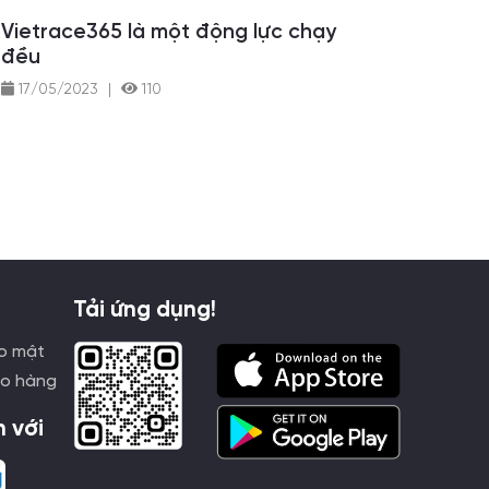
Vietrace365 là một động lực chạy
đều
17/05/2023
|
110
Tải ứng dụng!
o mật
ao hàng
h với