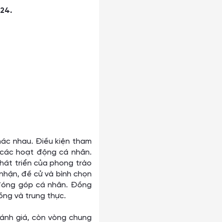
024.
hác nhau. Điều kiện tham
 các hoạt động cá nhân.
hát triển của phong trào
nhận, đề cử và bình chọn
à đóng góp cá nhân. Đồng
ồng và trung thực.
đánh giá, còn vòng chung