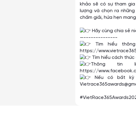
khảo sẽ có sự tham gia
lượng và chọn ra những 
chấm giải, hứa hẹn mang 
Hãy cùng chia sẻ n
—--------------
Tìm hiểu thông 
https://www.vietrace3
Tìm hiểu cách thức
Thông tin l
https://www.facebook.
Nếu có bất kỳ th
Vietrace365awards@gmai
#VietRace365Awards20