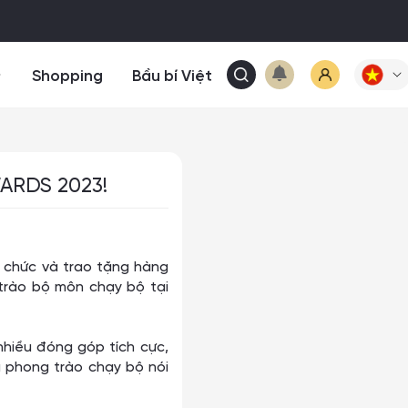
Shopping
Bầu bí Việt
ARDS 2023!
 chức và trao tặng hàng
trào bộ môn chạy bộ tại
nhiều đóng góp tích cực,
a phong trào chạy bộ nói