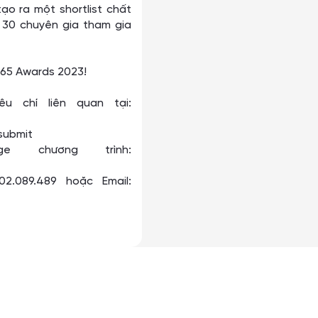
o ra một shortlist chất
n 30 chuyên gia tham gia
365 Awards 2023!
u chí liên quan tại:
submit
 chương trình:
2.089.489 hoặc Email: