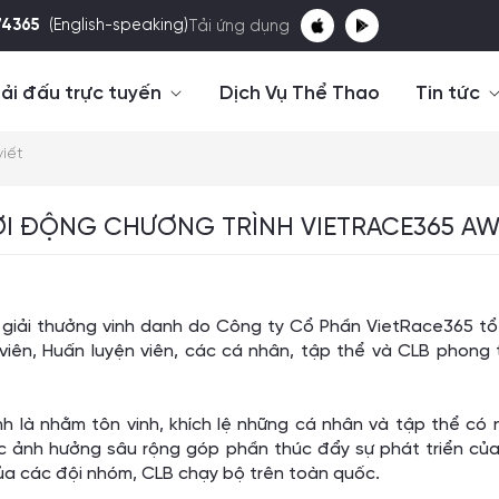
74365
(English-speaking)
Tải ứng dụng
ải đấu trực tuyến
Dịch Vụ Thể Thao
Tin tức
viết
I ĐỘNG CHƯƠNG TRÌNH VIETRACE365 AW
 giải thưởng vinh danh do Công ty Cổ Phần VietRace365 tổ
iên, Huấn luyện viên, các cá nhân, tập thể và CLB phong 
nh là nhằm tôn vinh, khích lệ những cá nhân và tập thể có 
sức ảnh hưởng sâu rộng góp phần thúc đẩy sự phát triển củ
ủa các đội nhóm, CLB chạy bộ trên toàn quốc.