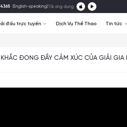
74365
(English-speaking)
Tải ứng dụng
ải đấu trực tuyến
Dịch Vụ Thể Thao
Tin tức
HẮC ĐONG ĐẦY CẢM XÚC CỦA GIẢI GIA LA