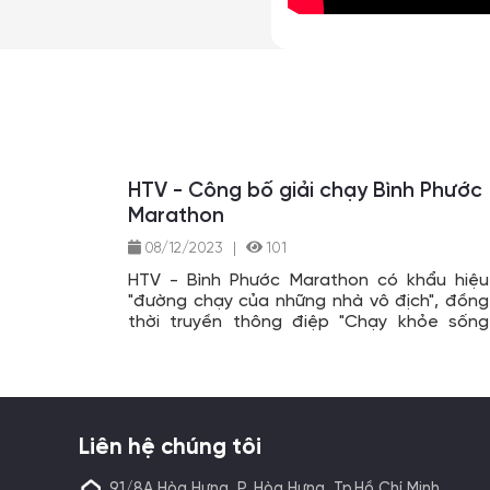
HTV - Công bố giải chạy Bình Phước
Marathon
08/12/2023
|
101
HTV - Bình Phước Marathon có khẩu hiệu
"đường chạy của những nhà vô địch", đồng
thời truyền thông điệp "Chạy khỏe sống
khỏe, chạy vui sống vui, gần gũi với thiên
nhiên". Qua đó, các VĐV sẽ chinh phục các
cự ly: 5km, 10km, 25km và 42km trên cung
đường đồi núi.
Liên hệ chúng tôi
91/8A Hòa Hưng, P. Hòa Hưng, Tp.Hồ Chí Minh