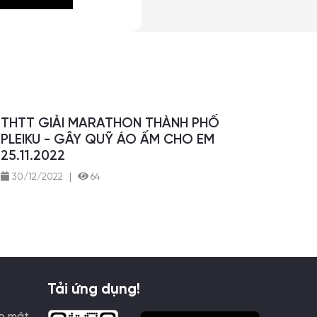
THTT GIẢI MARATHON THÀNH PHỐ
PLEIKU - GÂY QUỸ ÁO ẤM CHO EM
25.11.2022
30/12/2022
|
64
Tải ứng dụng!
o mật