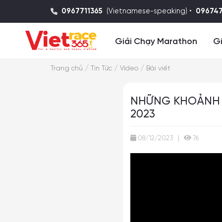
0967711365
(Vietnamese-speaking) •
09674
Giải Chạy Marathon
Gi
/
/
/
Trang chủ
Tin Tức
Video
Bài viết
NHỮNG KHOẢNH K
2023
08/12/2023
|
76