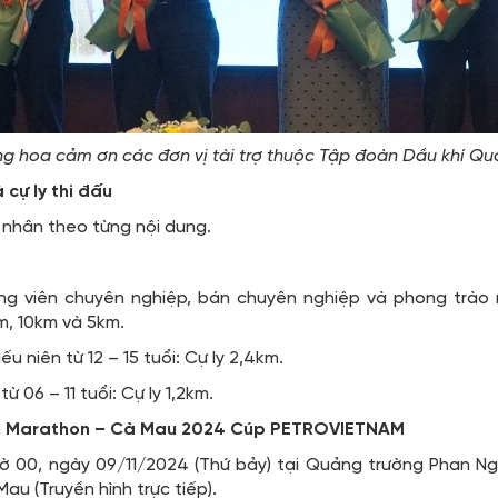
ng hoa cảm ơn các đơn vị tài trợ thuộc Tập đoàn Dầu khí Qu
 cự ly thi đấu
 nhân theo từng nội dung.
ng viên chuyên nghiệp, bán chuyên nghiệp và phong trào 
, 10km và 5km.
u niên từ 12 – 15 tuổi: Cự ly 2,4km.
từ 06 – 11 tuổi: Cự ly 1,2km.
giải Marathon – Cà Mau 2024 Cúp PETROVIETNAM
 giờ 00, ngày 09/11/2024 (Thứ bảy) tại Quảng trường Phan N
au (Truyền hình trực tiếp).