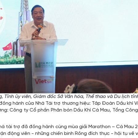
, Tỉnh ủy viên, Giám đốc Sở Văn hóa, Thể thao và Du lịch tỉ
ự đồng hành của Nhà Tài trợ thương hiệu: Tâp Đoàn Dầu khí 
cương: Công ty Cổ phần Phân bón Dầu Khí Cà Mau, Tổng Công 
nhà tài trợ đã đồng hành cùng mùa giải Marathon – Cà Mau
vận động viên - những chiến binh Rồng đích thực - hội tụ về