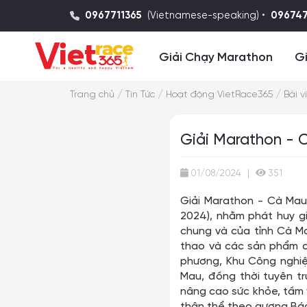
0967711365
(Vietnamese-speaking) •
09674
Giải Chạy Marathon
Gi
/
/
/
Trang chủ
Tin Tức
Hoạt động VietRace365
Bài v
Giải Marathon -
01/08/2024
|
351
Giải Marathon - Cà Mau
2024), nhằm phát huy gi
chung và của tỉnh Cà M
thao và các sản phẩm du
phương, Khu Công nghiệ
Mau, đồng thời tuyên t
nâng cao sức khỏe, tầm 
thân thể theo gương Bác