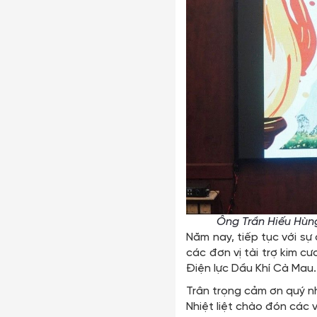
Ông Trần Hiếu Hùng
Năm nay, tiếp tục với s
các đơn vị tài trợ kim 
Điện lực Dầu Khí Cà Mau.
Trân trọng cảm ơn quý 
Nhiệt liệt chào đón các 