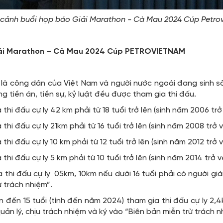
cảnh buổi họp báo Giải Marathon - Cà Mau 2024 Cúp Petro
 giải Marathon – Cà Mau 2024 Cúp PETROVIETNAM
 là công dân của Việt Nam và người nước ngoài đang sinh số
g tiền án, tiền sự, kỷ luật đều được tham gia thi đấu.
thi đấu cự ly 42 km phải từ 18 tuổi trở lên (sinh năm 2006 trở
thi đấu cự ly 21km phải từ 16 tuổi trở lên (sinh năm 2008 trở v
hi đấu cự ly 10 km phải từ 12 tuổi trở lên (sinh năm 2012 trở v
thi đấu cự ly 5 km phải từ 10 tuổi trở lên (sinh năm 2014 trở v
 thi đấu cự ly 05km, 10km nếu dưới 16 tuổi phải có người gi
ừ trách nhiệm”.
ên đến 15 tuổi (tính đến năm 2024) tham gia thi đấu cự ly 2
uản lý, chịu trách nhiệm và ký vào “Biên bản miễn trừ trách n