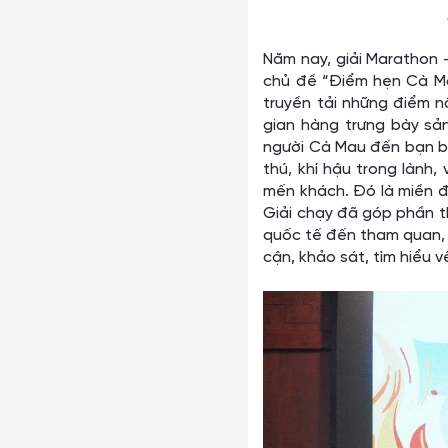
Năm nay, giải Marathon
chủ đề “Điểm hẹn Cà Ma
truyền tải những điểm nổ
gian hàng trưng bày s
người Cà Mau đến bạn bè
thú, khí hậu trong lành,
mến khách. Đó là miền đ
Giải chạy đã góp phần th
quốc tế đến tham quan, t
cận, khảo sát, tìm hiểu v