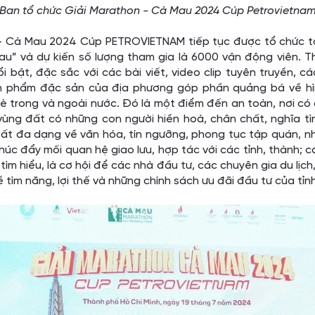
Ban tổ chức Giải Marathon - Cà Mau 2024 Cúp Petrovietna
 - Cà Mau 2024 Cúp PETROVIETNAM tiếp tục được tổ chức tạ
u” và dự kiến số lượng tham gia là 6000 vận động viên. T
i bật, đặc sắc với các bài viết, video clip tuyên truyền, các
ản phẩm đặc sản của địa phương góp phần quảng bá về hì
 trong và ngoài nước. Đó là một điểm đến an toàn, nơi có 
 vùng đất có những con người hiền hoà, chân chất, nghĩa tì
ất đa dạng về văn hóa, tín ngưỡng, phong tục tập quán, nhi
úc đẩy mối quan hệ giao lưu, hợp tác với các tỉnh, thành; 
ìm hiểu, là cơ hội để các nhà đầu tư, các chuyên gia du lịch,
ề tìm năng, lợi thế và những chính sách ưu đãi đầu tư của tỉnh,