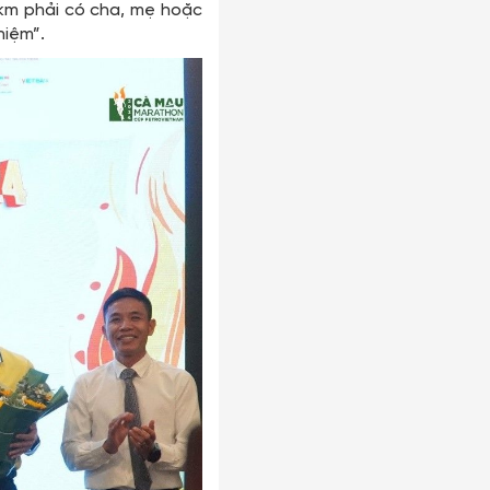
,2km phải có cha, mẹ hoặc
hiệm”.