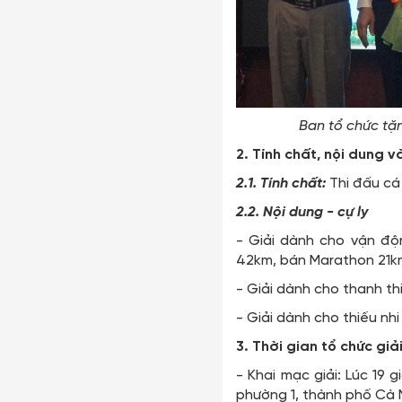
Ban tổ chức tặ
2. Tính chất, nội dung và
2.1. Tính chất:
Thi đấu cá
2.2. Nội dung - cự ly
- Giải dành cho vận độ
42km, bán Marathon 21km
- Giải dành cho thanh thiế
- Giải dành cho thiếu nhi 
3. Thời gian tổ chức 
- Khai mạc giải: Lúc 19
phường 1, thành phố Cà M