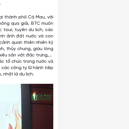
m
i thành phố Cà Mau, với
hông qua giải, BTC muốn
 tour, tuyến du lịch, các
nh ảnh đất nước và con
cảnh quan thiên nhiên kỳ
nh, thủy chung, giàu lòng
ều sản vật đặc trưng,...
các tổ chức trong nước và
 các công ty lữ hành tiếp
 nhất là du lịch.