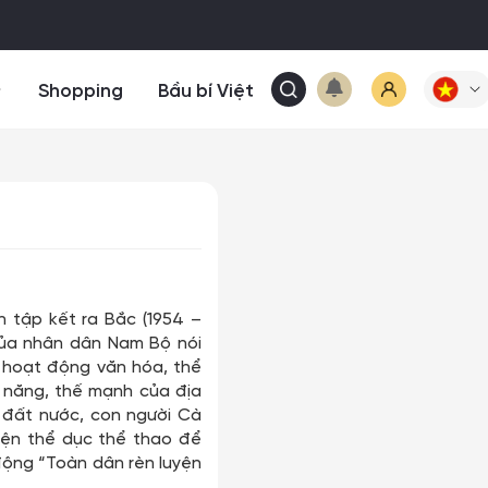
Shopping
Bầu bí Việt
 tập kết ra Bắc (1954 –
 của nhân dân Nam Bộ nói
 hoạt động văn hóa, thể
m năng, thế mạnh của địa
 đất nước, con người Cà
yện thể dục thể thao để
động “Toàn dân rèn luyện