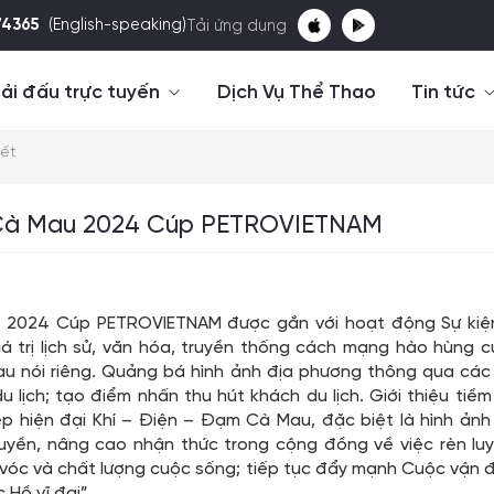
74365
(English-speaking)
Tải ứng dụng
ải đấu trực tuyến
Dịch Vụ Thể Thao
Tin tức
iết
 Cà Mau 2024 Cúp PETROVIETNAM
 2024 Cúp PETROVIETNAM được gắn với hoạt động Sự kiện
á trị lịch sử, văn hóa, truyền thống cách mạng hào hùng
au nói riêng. Quảng bá hình ảnh địa phương thông qua các
 lịch; tạo điểm nhấn thu hút khách du lịch. Giới thiệu tiề
p hiện đại Khí – Điện – Đạm Cà Mau, đặc biệt là hình ảnh
ruyền, nâng cao nhận thức trong cộng đồng về việc rèn lu
vóc và chất lượng cuộc sống; tiếp tục đẩy mạnh Cuộc vận 
 Hồ vĩ đại”.