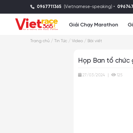
0967711365
(Vietnamese-speaking) •
09674
Giải Chạy Marathon
Gi
/
/
/
Trang chủ
Tin Tức
Video
Bài viết
Họp Ban tổ chức 
27/03/2024
|
125