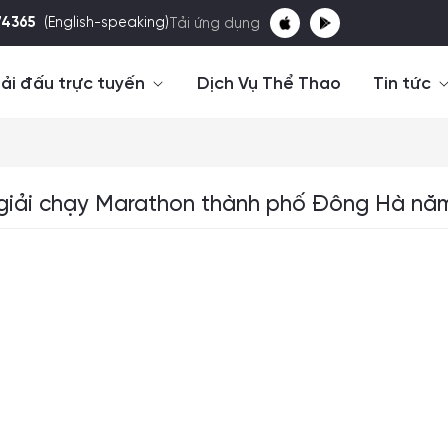
74365
(English-speaking)
Tải ứng dụng
ải đấu trực tuyến
Dịch Vụ Thể Thao
Tin tức
giải chạy Marathon thành phố Đông Hà nă