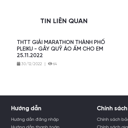
TIN LIÊN QUAN
THTT GIẢI MARATHON THÀNH PHỐ
PLEIKU - GÂY QUỸ ÁO ẤM CHO EM
25.11.2022
30/12/2022
|
64
Hướng dẫn
Chính sách
Hướng dẫn đăng nhập
Chính sách bả
Hướng dẫn thanh toán
Chính sách gi