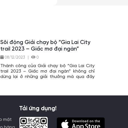
Sôi động Giải chạy bộ “Gia Lai City
trail 2023 – Giấc mơ đại ngàn”
08/12/2023
|
0
Thành công của Giải chạy bộ “Gia Lai City
trail 2023 – Giấc mơ đại ngàn” không chỉ
dừng lại ở những giải thưởng mà qua đây
mỗi vận động viên đã chinh phục và vượt lên
được chính bản thân mình. Giải chạy cũng
đã góp phần quảng bá về hình ảnh vùng
đất, con người Pleịku nói riêng và Gia Lai nói
chung thân thiện, mến khách luôn chào đón
Tải ứng dụng!
du khách đến thưởng ngoạn, tìm hiểu những
nét văn hóa đặc sắc cùng vẻ đẹp của một
o mật
Tây Nguyên đại ngàn./.
ao hàng