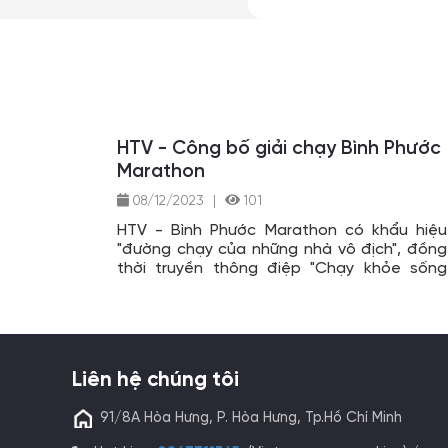
HTV - Công bố giải chạy Bình Phước
Marathon
08/12/2023
|
101
HTV - Bình Phước Marathon có khẩu hiệu
"đường chạy của những nhà vô địch", đồng
thời truyền thông điệp "Chạy khỏe sống
khỏe, chạy vui sống vui, gần gũi với thiên
nhiên". Qua đó, các VĐV sẽ chinh phục các
cự ly: 5km, 10km, 25km và 42km trên cung
đường đồi núi.
Liên hệ chúng tôi
91/8A Hòa Hưng, P. Hòa Hưng, Tp.Hồ Chí Minh