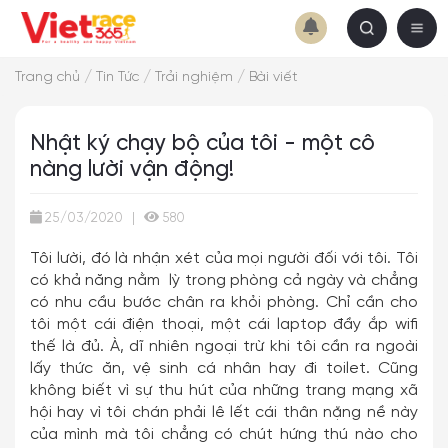
/
/
/
Trang chủ
Tin Tức
Trải nghiệm
Bài viết
Nhật ký chạy bộ của tôi - một cô
nàng lười vận động!
25/03/2020
|
580
Tôi lười, đó là nhận xét của mọi người đối với tôi. Tôi
có khả năng nằm lỳ trong phòng cả ngày và chẳng
có nhu cầu bước chân ra khỏi phòng. Chỉ cần cho
tôi một cái điện thoại, một cái laptop đầy ắp wifi
thế là đủ. À, dĩ nhiên ngoại trừ khi tôi cần ra ngoài
lấy thức ăn, vệ sinh cá nhân hay đi toilet. Cũng
không biết vì sự thu hút của những trang mạng xã
hội hay vì tôi chán phải lê lết cái thân nặng nề này
của mình mà tôi chẳng có chút hứng thú nào cho