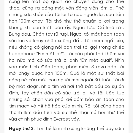
cũng lên một bộ quần áo chuyên dụng cho thể
thao, cũng ra dáng một vận động viên lắm ạ. Thế
nhưng sức khỏe của tôi lại tố cáo ngược lại, sau tầm
hơn 100m chạy. Tôi thở như thể chuẩn bị oxi trong
không khí cạn kiệt luôn ấy. Ngực tức. Cổ khô rát.
Bụng đau. Chân tay rũ rượi. Người tôi mất hoàn toàn
sức lực và khụy chân xuống đất. Tôi mém ngất xỉu,
nếu không có giọng nói bạn trai tôi gọi trong chiếc
headphone “Em mệt à?”. Tôi còn phải thở thêm vài
hơi nữa mới có sức trả lời anh “Em mệt quá!”. Nhìn
vào màn hình điện thoại, phần mềm Strava báo tôi
mới chạy được hơn 100m. Quả là một sự thất bại
nặng nề của một con người mới ngoài 30 tuổi. Tôi đi
bộ một đoạn, nhịp tim và hơi thở bắt đầu có sự ổn
định, tay chân dần có sức trở lại, và tôi tiếp tục
những sải chân vừa phải để đảm bảo an toàn cho
tim mạch và hệ hô hấp của mình. Rồi tôi cũng hoàn
thành 1km đầu tiên với sự nhễ nhại mồ hôi như thể
vừa chinh phục đỉnh Everest vậy.
Ngày thứ 2
: Tôi thề là mình cũng không thể dậy sớm