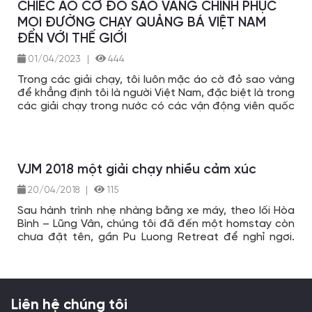
CHIẾC ÁO CỜ ĐỎ SAO VÀNG CHINH PHỤC
MỌI ĐƯỜNG CHẠY QUẢNG BÁ VIỆT NAM
ĐẾN VỚI THẾ GIỚI
01/04/2023
|
444
Trong các giải chạy, tôi luôn mặc áo cờ đỏ sao vàng
để khẳng định tôi là người Việt Nam, đặc biệt là trong
các giải chạy trong nước có các vận động viên quốc
tế hay các giải chạy ở nước ngoài, tôi muốn các bạn
nước ngoài biết rằng có sự tham gia của vận động
viên đến từ Việt Nam. Nếu thành tích tốt thì đó là cơ
hội quảng bá hình ảnh Việt Nam. Đây là cơ hội để tôi
VJM 2018 một giải chạy nhiều cảm xúc
quảng bá hình ảnh, nét đẹp tinh thần Việt tới tất cả
mọi nơi trên thế giới.
20/04/2018
|
115
Sau hành trình nhẹ nhàng bằng xe máy, theo lối Hòa
Bình – Lũng Vân, chúng tôi đã đến một homstay còn
chưa đặt tên, gần Pu Luong Retreat để nghỉ ngơi.
Lần này đi theo nhóm, có 6 người, nhưng tôi và một
người bạn xuất phát trước từ sớm cho thảnh thơi. Đi
dạo ngó nghiêng quanh bản, tôi thấy những thửa
ruộng bậc thang xanh ngát dịu dàng, và bóng dáng
những runner nam nữ, già trẻ nhấp nhô, lúc ẩn lúc hiện
Liên hệ chúng tôi