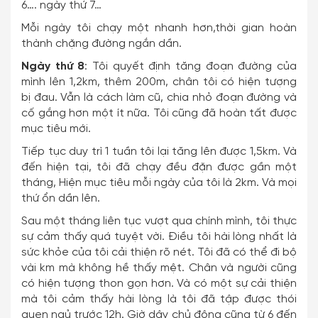
6…. ngày thứ 7…
Mỗi ngày tôi chạy một nhanh hơn,thời gian hoàn
thành chặng đường ngắn dần.
Ngày thứ 8
: Tôi quyết định tăng đoạn đường của
mình lên 1,2km, thêm 200m, chân tôi có hiện tượng
bị đau. Vẫn là cách làm cũ, chia nhỏ đoạn đường và
cố gắng hơn một ít nữa. Tôi cũng đã hoàn tất được
mục tiêu mới.
Tiếp tục duy trì 1 tuần tôi lại tăng lên được 1,5km. Và
đến hiện tại, tôi đã chạy đều đặn được gần một
tháng, Hiện mục tiêu mỗi ngày của tôi là 2km. Và mọi
thứ ổn dần lên.
Sau một tháng liên tục vượt qua chính mình, tôi thực
sự cảm thấy quá tuyệt vời. Điều tôi hài lòng nhất là
sức khỏe của tôi cải thiện rõ nét. Tôi đã có thể đi bộ
vài km mà không hề thấy mệt. Chân và người cũng
có hiện tượng thon gọn hơn. Và có một sự cải thiện
mà tôi cảm thấy hài lòng là tôi đã tập được thói
quen ngủ trước 12h. Giờ dậy chủ động cũng từ 6 đến