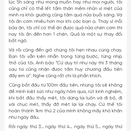
lúc 5h sáng như mong muốn hay như mọi người, tôi
cũng chỉ có thể lết tấm thân mềm nhũn vì mệt của
mình ra khỏi giường cũng tầm quá nửa buổi sáng. Và
tôi ăn cơm nhiều hơn mọi khi các bạn ạ. Thay vì mỗi
bữa ăn, tôi chỉ có thể ăn được quá nửa chén cơm thì
nay tôi ăn đến hơn 1 chén. Quả là một sự thay đổi
bất ngờ.
Và rồi cũng đến giờ chúng tôi hẹn nhau cùng chạy.
Bạn tôi vẫn kiên nhẫn trong từng bước, từng nhịp
thở của tôi. Anh bảo “Cứ duy trì như này thì 3 tháng
sau ta cũng nhận được tấm huy chương đầu tiên
đấy em ạ”. Nghe cũng rất chi là phấn khích.
Cũng bắt đầu từ 100m đầu tiên, nhưng tôi sẽ không
để mình kiệt sức như ngày hôm qua, rút kinh nghiệm,
khi bắt đầu thấy mệt, tôi dừng lại luôn và đi bộ, đi
vài chục mét, thấy đỡ mệt lại lại chạy. Cứ thế tôi
hoàn thành 1km thứ 2 của mình không mấy khó khăn
như ngày đầu.
Rồi ngày thứ 3… ngày thứ 4… ngày thứ 5… ngày thứ