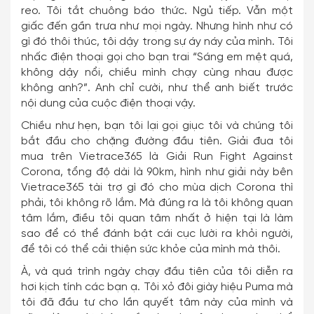
reo. Tôi tắt chuông báo thức. Ngủ tiếp. Vẫn một
giấc đến gần trưa như mọi ngày. Nhưng hình như có
gì đó thôi thúc, tôi dậy trong sự áy náy của mình. Tôi
nhấc điện thoại gọi cho bạn trai “Sáng em mệt quá,
không dậy nổi, chiều mình chạy cùng nhau được
không anh?”. Anh chỉ cười, như thể anh biết trước
nội dung của cuộc điện thoại vậy.
Chiều như hẹn, bạn tôi lại gọi giục tôi và chúng tôi
bắt đầu cho chặng đường đầu tiên. Giải đua tôi
mua trên Vietrace365 là Giải Run Fight Against
Corona, tổng độ dài là 90km, hình như giải này bên
Vietrace365 tài trợ gì đó cho mùa dịch Corona thì
phải, tôi không rõ lắm. Mà đúng ra là tôi không quan
tâm lắm, điều tôi quan tâm nhất ở hiện tại là làm
sao để có thể đánh bật cái cục lười ra khỏi người,
để tôi có thể cải thiện sức khỏe của mình mà thôi.
À, và quá trình ngày chạy đầu tiên của tôi diễn ra
hơi kịch tính các bạn ạ. Tôi xỏ đôi giày hiệu Puma mà
tôi đã đầu tư cho lần quyết tâm này của mình và