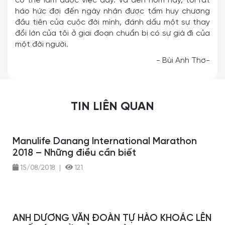
có thể làm được việc đấy. Và đến hôm nay, tôi rất
háo hức đợi đến ngày nhận được tấm huy chương
đầu tiên của cuộc đời mình, đánh dấu một sự thay
đổi lớn của tôi ở giai đoạn chuẩn bị có sự già đi của
một đời người.
- Bùi Anh Thơ-
TIN LIÊN QUAN
Manulife Danang International Marathon
2018 – Những điều cần biết
15/08/2018
|
121
ANH DƯƠNG VĂN ĐOÀN TỰ HÀO KHOÁC LÊN