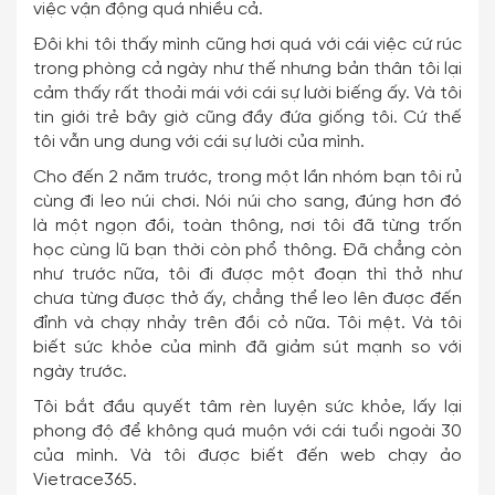
việc vận động quá nhiều cả.
Đôi khi tôi thấy mình cũng hơi quá với cái việc cứ rúc
trong phòng cả ngày như thế nhưng bản thân tôi lại
cảm thấy rất thoải mái với cái sự lười biếng ấy. Và tôi
tin giới trẻ bây giờ cũng đầy đứa giống tôi. Cứ thế
tôi vẫn ung dung với cái sự lười của mình.
Cho đến 2 năm trước, trong một lần nhóm bạn tôi rủ
cùng đi leo núi chơi. Nói núi cho sang, đúng hơn đó
là một ngọn đồi, toàn thông, nơi tôi đã từng trốn
học cùng lũ bạn thời còn phổ thông. Đã chẳng còn
như trước nữa, tôi đi được một đoạn thì thở như
chưa từng được thở ấy, chẳng thể leo lên được đến
đỉnh và chạy nhảy trên đồi cỏ nữa. Tôi mệt. Và tôi
biết sức khỏe của mình đã giảm sút mạnh so với
ngày trước.
Tôi bắt đầu quyết tâm rèn luyện sức khỏe, lấy lại
phong độ để không quá muộn với cái tuổi ngoài 30
của mình. Và tôi được biết đến web chạy ảo
Vietrace365.