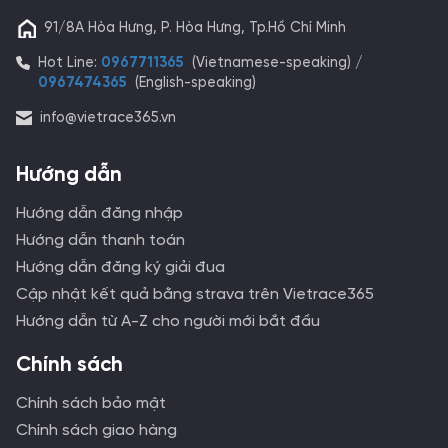
trên những con đường uốn lượn lên xuống.
91/8A Hòa Hưng, P. Hòa Hưng, Tp.Hồ Chí Minh
Hot Line:
0967711365
(Vietnamese-speaking) /
0967474365
(English-speaking)
info@vietrace365.vn
Hướng dẫn
Hướng dẫn đăng nhập
Hướng dẫn thanh toán
Hướng dẫn đăng ký giải đua
Cập nhật kết quả bằng strava trên Vietrace365
Hướng dẫn từ A-Z cho người mới bắt đầu
Chính sách
Chính sách bảo mật
Chính sách giao hàng