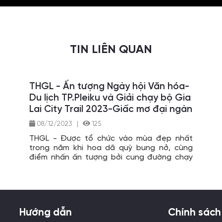
TIN LIÊN QUAN
THGL - Ấn tượng Ngày hội Văn hóa-
Du lịch TP.Pleiku và Giải chạy bộ Gia
Lai City Trail 2023-Giấc mơ đại ngàn
08/12/2023
|
125
THGL - Được tổ chức vào mùa đẹp nhất
trong năm khi hoa dã quỳ bung nở, cùng
điểm nhấn ấn tượng bởi cung đường chạy
qua những điểm du lịch nổi tiếng của tỉnh
Gia Lai, Ngày hội Văn hóa – Du lịch TP. Pleiku
và Giải chạy bộ Gia Lai City Trail 2023 –
“Giấc mơ đại ngàn” đã thu hút hàng ngàn
vận động viên và du khách trong và ngoài
Hướng dẫn
Chính sách
nước đến tham quan, trải nghiệm và tranh