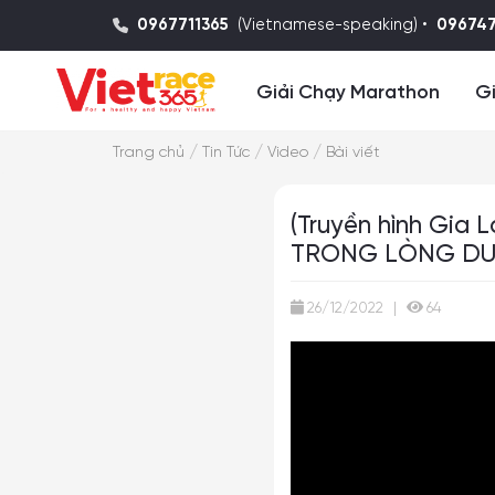
0967711365
(Vietnamese-speaking) •
09674
Giải Chạy Marathon
Gi
/
/
/
Trang chủ
Tin Tức
Video
Bài viết
(Truyền hình Gia
TRONG LÒNG DU
26/12/2022
|
64