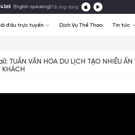
74365
(English-speaking)
Tải ứng dụng
ải đấu trực tuyến
Dịch Vụ Thể Thao
Tin tức
 Lai): TUẦN VĂN HÓA DU LỊCH TẠO NHIỀU 
 KHÁCH