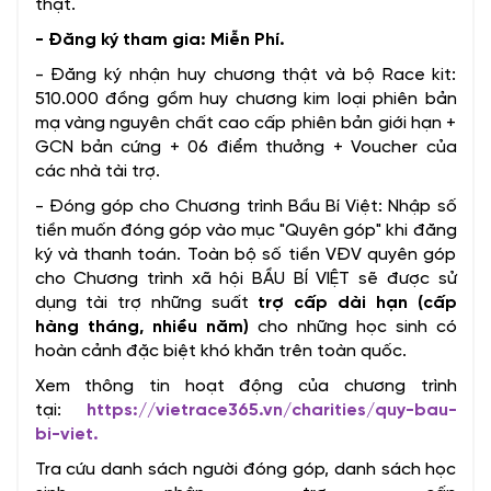
thật.
- Đăng ký tham gia: Miễn Phí.
- Đăng ký nhận huy chương thật và bộ Race kit:
510.000 đồng gồm huy chương kim loại phiên bản
mạ vàng nguyên chất cao cấp phiên bản giới hạn +
GCN bản cứng + 06 điểm thưởng + Voucher của
các nhà tài trợ.
- Đóng góp cho Chương trình Bầu Bí Việt: Nhập số
tiền muốn đóng góp vào mục "Quyên góp" khi đăng
ký và thanh toán. Toàn bộ số tiền VĐV quyên góp
cho Chương trình xã hội BẦU BÍ VIỆT sẽ được sử
dụng tài trợ những suất
trợ cấp dài hạn (cấp
hàng tháng, nhiều năm)
cho những học sinh có
hoàn cảnh đặc biệt khó khăn trên toàn quốc.
Xem thông tin hoạt động của chương trình
tại:
https://vietrace365.vn/charities/quy-bau-
bi-viet.
Tra cứu danh sách người đóng góp, danh sách học