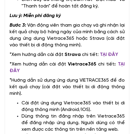
"Thanh toán" để hoàn tất đăng ký.
Lưu ý: Miễn phí đăng ký
Bước 3:
Vận động viên tham gia chạy và ghi nhận lại
kết quả chạy bộ hàng ngày của mình bằng cách sử
dụng ứng dụng Vietrace365 hoặc Strava (cài đặt
vào thiết bị di động thông minh).
*Xem hướng dẫn cài đặt
Strava
chi tiết:
TẠI ĐÂY
*
Xem hướng dẫn cài đặt
Vietrace365
chi tiết
:
TẠI
ĐÂY
*Hướng dẫn sử dụng ứng dụng VIETRACE365 để đo
kết quả chạy (cài đặt vào thiết bị di động thông
minh).
Cài đặt ứng dụng Vietrace365 vào thiết bị di
động thông minh (Android/IOS).
Dùng thông tin đăng nhập trên Vietrace365
để đăng nhập ứng dụng. Người dùng có thể
xem được các thông tin trên nền tảng web.