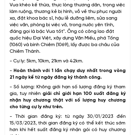
Vua khéo kế thừa, thực lòng thương dân, trọng việc
làm ruộng, thương kẻ bị hình, vỗ về thu phục người
xa, đặt khoa bác sĩ, hậu lễ dưỡng liêm, sửa sang
việc văn, phòng bị việc võ, trong nước yên tĩnh,
đáng gọi là bậc Vua tốt". Ông có công lao đặt
quốc hiệu Đại Việt, xây dựng Văn Miếu, phá Tống
(1060) và bình Chiêm (1069), lấy được ba châu của
Chiêm Thành.
- Cự ly: 5km, 10km, 21km và 42km.
-
Hoàn thành với 1 lần chạy duy nhất trong vòng
21 ngày kể từ ngày đăng ký thành công.
- Số lượng: Không giới hạn số lượng đăng ký tham
gia, tuy nhiên
giải chỉ giới hạn 100 suất đăng ký
nhận huy chương thật với số lượng huy chương
cho từng cự ly như trên.
- Thời gian đăng ký: từ ngày 30/01/2023 đến
15/03/2023, thời gian đăng ký có thể kết thúc sớm
hơn khi hết suất đăng ký nhận gói có huy chương