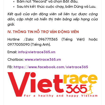
Bấm nút "Record" và chọn Bắt đầu.
Sau khi kết thúc cuộc chạy, bấm Dừng và Lưu.
Kết quả của vận động viên sẽ liên tục được cộng
dồn, cập nhật và hiển thị trên bảng xếp hạng của
giải.
IV. THÔNG TIN HỖ TRỢ VẬN ĐỘNG VIÊN
Hotline /Zalo: 0967711365 (Tiếng Việt) hoặc
0977005090 (Tiếng Anh).
Email:
info@vietrace365.vn
Chatbox:
www.vietrace365.vn
FB:
https://www.facebook.com/vietrace365