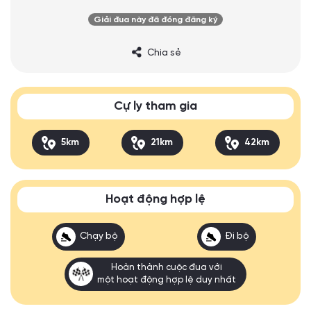
Giải đua này đã đóng đăng ký
Chia sẻ
Cự ly tham gia
5km
21km
42km
Hoạt động hợp lệ
Chạy bộ
Đi bộ
Hoàn thành cuộc đua với
một hoạt động hợp lệ duy nhất