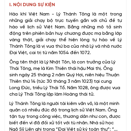
I. NỘI DUNG SỰ KIỆN
Hào khí Việt Nam - Lý Thánh Tông là một trong
những giải chạy bộ trực tuyến gắn với chủ đề tự
hào về lịch sử Việt Nam. Bằng những mô tả sinh
động trên phiên bản huy chương được mạ bằng lớp
vàng thật, giải chạy thể hiện lòng tự hào về Lý
Thánh Tông là vị vua thứ ba của nhà Lý và nhà nước
Đại Việt, cai trị từ năm 1054 đến 1072.
Ông tên thật là Lý Nhật Tôn, là con trưởng của Lý
Thái Tông, mẹ là Kim Thiên thái hậu Mai thị. Ông
sinh ngày 25 tháng 2 năm Quý Hợi, niên hiệu Thuận
Thiên thứ 14 (tức 30 tháng 3 năm 1023) tại cung
Long Đức, triều Lý Thái Tổ. Năm 1028, ông được vua
cha Lý Thái Tông lập làm Hoàng thái tử.
Lý Thánh Tông là người tài kiêm văn võ, là một minh
quân có nhiều đức độ trong lịch sử Việt Nam. Ông
tận tụy trong công việc, thương dân như con, được
biết đến vì đã đối xử tốt với tù nhân. Nhà sử học
Ngô Sỹ Liên ghi trong “Đại Việt sử ký toàn thư”: “...