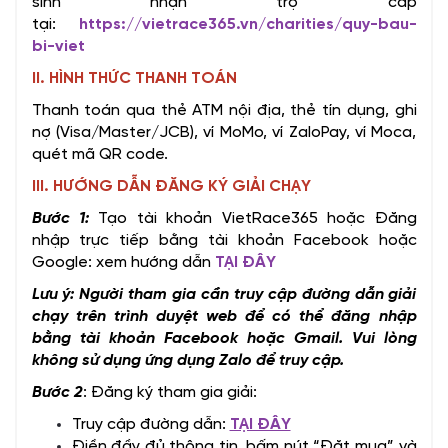
sinh nhận trợ cấp
tại:
https://vietrace365.vn/charities/quy-bau-
bi-viet
II. HÌNH THỨC THANH TOÁN
Thanh toán qua thẻ ATM nội địa, thẻ tín dụng, ghi
nợ (Visa/Master/JCB), ví MoMo, ví ZaloPay, ví Moca,
quét mã QR code.
III. HƯỚNG DẪN ĐĂNG KÝ GIẢI CHẠY
Bước 1:
Tạo tài khoản VietRace365 hoặc Đăng
nhập trực tiếp bằng tài khoản Facebook hoặc
Google: xem hướng dẫn
TẠI ĐÂY
Lưu ý: Người tham gia cần truy cập đường dẫn giải
chạy trên trình duyệt web để có thể đăng nhập
bằng tài khoản Facebook hoặc Gmail. Vui lòng
không sử dụng ứng dụng Zalo để truy cập.
Bước 2
: Đăng ký tham gia giải:
Truy cập đường dẫn:
TẠI ĐÂY
Điền đầy đủ thông tin, bấm nút “Đặt mua” và