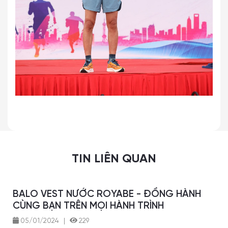
TIN LIÊN QUAN
BALO VEST NƯỚC ROYABE - ĐỒNG HÀNH
CÙNG BẠN TRÊN MỌI HÀNH TRÌNH
05/01/2024
|
229