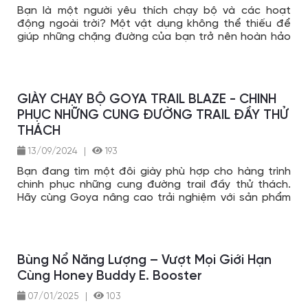
Bạn là một người yêu thích chạy bộ và các hoạt
động ngoài trời? Một vật dụng không thể thiếu để
giúp những chặng đường của bạn trở nên hoàn hảo
hơn chính là Balo Vest nước Royabe.
GIÀY CHẠY BỘ GOYA TRAIL BLAZE - CHINH
PHỤC NHỮNG CUNG ĐƯỜNG TRAIL ĐẦY THỬ
THÁCH
13/09/2024
|
193
Bạn đang tìm một đôi giày phù hợp cho hàng trình
chinh phục những cung đường trail đầy thử thách.
Hãy cùng Goya nâng cao trải nghiệm với sản phẩm
GOYA Trail Blaze được thiết kế chắc chắn, bảo vệ đôi
chân trong quá trình chinh phục.
Bùng Nổ Năng Lượng – Vượt Mọi Giới Hạn
Cùng Honey Buddy E. Booster
07/01/2025
|
103