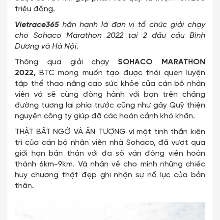
triệu đồng.
V
ietrace365
hân hạnh là đơn vị tổ chức gi
ải chạy
cho Sohaco Marathon 2022 tại 2 đầu cầu Bình
Dương và Hà Nội.
Thông qua giải chạy
SOHACO MARATHON
2022
,
BTC mong muốn tạo được thói quen luyện
tập thể thao nâng cao sức khỏe của cán bộ nhân
viên và sẽ cùng đồng hành với bạn trên chặng
đường tương lai phía trước cũng như gây Quỹ thiện
nguyện công ty giúp đỡ các hoàn cảnh khó khăn.
THẬT BẤT NGỜ VÀ ẤN TƯỢNG vì một tinh thần kiên
trì của cán bộ nhân viên nhà Sohaco, đã vượt qua
giới hạn bản thân với đa số vận động viên hoàn
thành 6km-9km. Và nhận về cho mình những chiếc
huy chương thật đẹp ghi nhận sự nổ lực của bản
thân.