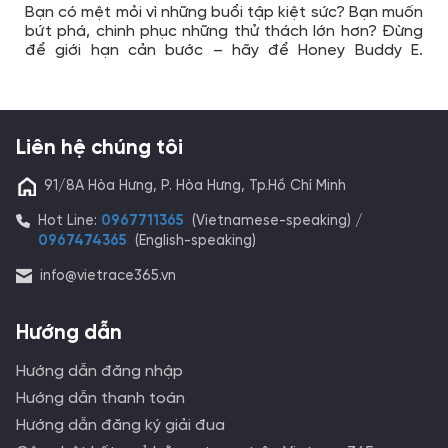
Bạn có mệt mỏi vì những buổi tập kiệt sức? Bạn muốn
bứt phá, chinh phục những thử thách lớn hơn? Đừng
để giới hạn cản bước – hãy để Honey Buddy E.
Booster tiếp thêm sức mạnh, giúp bạn tiến xa hơn
mỗi ngày!
Liên hệ chúng tôi
91/8A Hòa Hưng, P. Hòa Hưng, Tp.Hồ Chí Minh
Hot Line:
0967711365
(Vietnamese-speaking) /
0967474365
(English-speaking)
info@vietrace365.vn
Hướng dẫn
Hướng dẫn đăng nhập
Hướng dẫn thanh toán
Hướng dẫn đăng ký giải đua