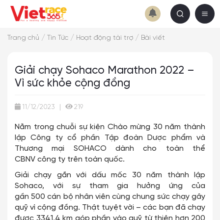
/
/
/
Trang chủ
Tin Tức
Hoạt động tài trợ
Bài viết
Giải chạy Sohaco Marathon 2022 –
Vì sức khỏe cộng đồng
11/12/2023
|
219
Nằm trong chuỗi sự kiện Chào mừng 30 năm thành
lập Công ty cổ phần Tập đoàn Dược phẩm và
Thương mại SOHACO dành cho toàn thể
CBNV công ty trên toàn quốc.
Giải chạy gắn với dấu mốc 30 năm thành lập
Sohaco, với sự tham gia hưởng ứng của
gần 500 cán bộ nhân viên cùng chung sức chạy gây
quỹ vì cộng đồng. Thật tuyệt vời – các bạn đã chạy
được 3341,4 km góp phần vào quỹ từ thiện hơn 200