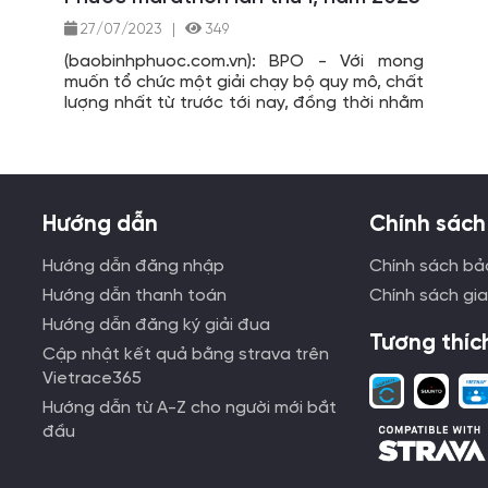
27/07/2023
|
349
(baobinhphuoc.com.vn): BPO - Với mong
muốn tổ chức một giải chạy bộ quy mô, chất
lượng nhất từ trước tới nay, đồng thời nhằm
mời gọi các chân chạy từ khắp mọi miền đất
nước đến với giải. Vừa qua, Ban tổ chức giải
Bình Phước marathon lần thứ I, năm 2023 đã
tiến hành sản xuất một trailer nhằm quảng
bá về giải ngay tại thị xã Phước Long - nơi
Hướng dẫn
Chính sách
tổ chức giải.
Hướng dẫn đăng nhập
Chính sách bả
Hướng dẫn thanh toán
Chính sách gi
Hướng dẫn đăng ký giải đua
Tương thíc
Cập nhật kết quả bằng strava trên
Vietrace365
Hướng dẫn từ A-Z cho người mới bắt
đầu