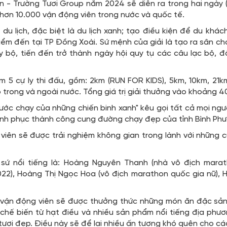
n - Trường Tươi Group năm 2024 sẽ diễn ra trong hai ngày (
 hơn 10.000 vận động viên trong nước và quốc tế.
du lịch, đặc biệt là du lịch xanh; tạo điều kiện để du khá
ểm đến tại TP Đồng Xoài. Sứ mệnh của giải là tạo ra sân ch
y bộ, tiến đến trở thành ngày hội quy tụ các câu lạc bộ, đ
 5 cự ly thi đấu, gồm: 2km (RUN FOR KIDS), 5km, 10km, 2
trong và ngoài nước. Tổng giá trị giải thưởng vào khoảng 4
ước chạy của những chiến binh xanh" kêu gọi tất cả mọi ngườ
inh phục thành công cung đường chạy đẹp của tỉnh Bình Ph
 viên sẽ được trải nghiệm không gian trong lành với nhữn
i sứ nổi tiếng là: Hoàng Nguyên Thanh (nhà vô địch mar
), Hoàng Thị Ngọc Hoa (vô địch marathon quốc gia nữ), H
ác vận động viên sẽ được thưởng thức những món ăn đặc sả
chế biến từ hạt điều và nhiều sản phẩm nổi tiếng địa phươ
ươi đẹp. Điều này sẽ để lại nhiều ấn tượng khó quên cho cá