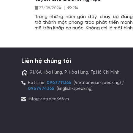
27/08/2024
|
914
Trong những năm gần đây, chạy bộ đang
trở thành một phong trào phát triển mạnh
mẽ trên khắp cả nước. Không chỉ là một hình
thức rèn luyện sức khỏe, chạy bộ còn trở
thành một xu hướng sống lành mạnh, được
đông đảo người dân ở mọi lứa tuổi hưởng
ứng. Với lợi ích vượt trội trong việc tăng
cường sức khỏe về thể chất và tinh thần,
Liên hệ chúng tôi
chạy bộ đã dần trở thành một phần không
thể thiếu trong cuộc sống hàng ngày của
91/8A Hòa Hưng, P. Hòa Hưng, Tp.Hồ Chí Minh
nhiều người.
Hot Line:
0967711365
(Vietnamese-speaking) /
0967474365
(English-speaking)
info@vietrace365.vn