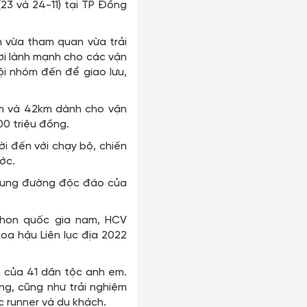
23 và 24-11) tại TP Đồng
ch vừa tham quan vừa trải
ơi lành mạnh cho các vận
ội nhóm đến để giao lưu,
1km và 42km dành cho vận
00 triệu đồng.
i đến với chạy bộ, chiến
ước.
g cung đường độc đáo của
athon quốc gia nam, HCV
oa hậu Liên lục địa 2022
n của 41 dân tộc anh em.
ng, cũng như trải nghiệm
c runner và du khách.