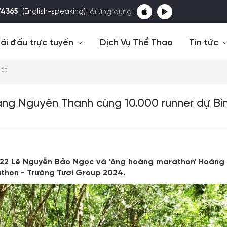
74365
(English-speaking)
Tải ứng dụng
ải đấu trực tuyến
Dịch Vụ Thể Thao
Tin tức
iết
oàng Nguyên Thanh cùng 10.000 runner dự Bì
2022 Lê Nguyễn Bảo Ngọc và 'ông hoàng marathon' Hoàng 
athon - Trường Tươi Group 2024.