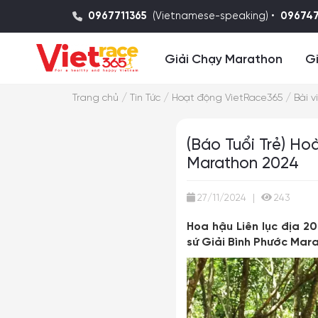
0967711365
(Vietnamese-speaking) •
09674
Giải Chạy Marathon
Gi
/
/
/
Trang chủ
Tin Tức
Hoạt động VietRace365
Bài v
(Báo Tuổi Trẻ) H
Marathon 2024
27/11/2024
|
243
Hoa hậu Liên lục địa 
sứ Giải Bình Phước Mar