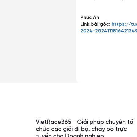
Phúc An
Link bài gốc:
https://t
2024-202411181642134
VietRace365 - Giải pháp chuyên tổ
chức các giải đi bộ, chạy bộ trực
tuyến cho Doanh nghiệp