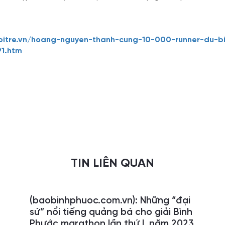
uoitre.vn/hoang-nguyen-thanh-cung-10-000-runner-du-
91.htm
TIN LIÊN QUAN
(baobinhphuoc.com.vn): Những “đại
sứ” nổi tiếng quảng bá cho giải Bình
Phước marathon lần thứ I, năm 2023