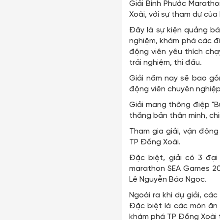
Giải Bình Phước Maratho
Xoài, với sự tham dự của
Đây là sự kiện quảng bá 
nghiệm, khám phá các đi
động viên yêu thích chạ
trải nghiệm, thi đấu.
Giải năm nay sẽ bao gồm
động viên chuyên nghiệp 
Giải mang thông điệp "B
thắng bản thân mình, ch
Tham gia giải, vận động
TP Đồng Xoài.
Đặc biệt, giải có 3 đạ
marathon SEA Games 2022
Lê Nguyễn Bảo Ngọc.
Ngoài ra khi dự giải, c
Đặc biệt là các món ăn 
khám phá TP Đồng Xoài t