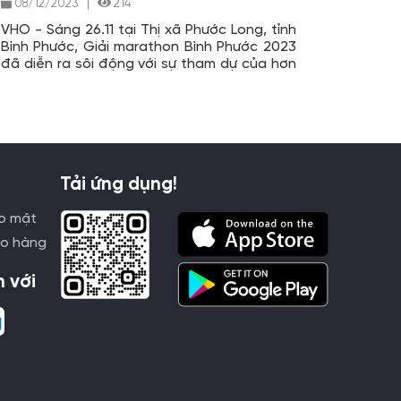
08/12/2023
|
214
VHO - Sáng 26.11 tại Thị xã Phước Long, tỉnh
Bình Phước, Giải marathon Bình Phước 2023
đã diễn ra sôi động với sự tham dự của hơn
5.000 VĐV.
Tải ứng dụng!
o mật
ao hàng
h với