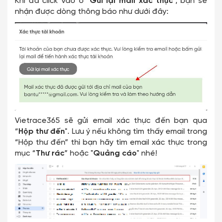
Khi đã click vào ô "
Gửi lại mail xác thực
", bạn sẽ
nhận được dòng thông báo như dưới đây:
Vietrace365 sẽ gửi email xác thực đến bạn qua
“
Hộp thư đến
". Lưu ý nếu không tìm thấy email trong
“Hộp thư đến” thì bạn hãy tìm email xác thực trong
mục “
Thư rác
” hoặc "
Quảng cáo
" nhé!