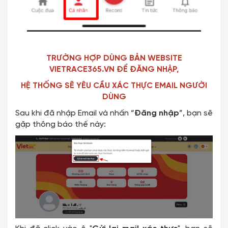
TRƯỜNG HỢP DÙNG BẢN WEBSITE
VIETRACE365.VN ĐỂ ĐĂNG NHẬP,
HỆ THỐNG SẼ YÊU CẦU XÁC THỰC EMAIL NGƯỜI
DÙNG
Sau khi đã nhập Email và nhấn “
Đăng nhập
”, bạn sẽ
gặp thông báo thế này: