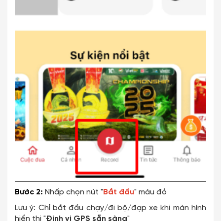
Bước 2:
Nhấp chọn nút "
Bắt đầu
" màu đỏ
Lưu ý: Chỉ bắt đầu chạy/đi bộ/đạp xe khi màn hình
hiển thị "
Định vị GPS sẵn sàng
"