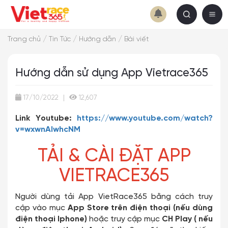
/
/
/
Trang chủ
Tin Tức
Hướng dẫn
Bài viết
Hướng dẫn sử dụng App Vietrace365
17/10/2022
|
12,607
Link Youtube:
https://www.youtube.com/watch?
v=wxwnAIwhcNM
TẢI & CÀI ĐẶT APP
VIETRACE365
Người dùng tải App VietRace365 bằng cách truy
cập vào mục
App Store trên điện thoại (nếu dùng
điện thoại Iphone)
hoặc truy cập mục
CH Play ( nếu