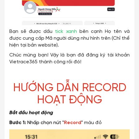
Bạn sẽ được dấu
tick xanh
bên cạnh Họ tên và
được cung cấp Mã người dùng như hình trên (Chỉ thể
hiện tại bản website).
Chúc mừng bạn! Vậy là bạn đã đăng ký tài khoản
Vietrace365 thành công rồi đó!
HƯỚNG DẪN RECORD
HOẠT ĐỘNG
Bắt đầu hoạt động
Bước 1:
Nhấp chọn nút "
Record
"
màu đỏ