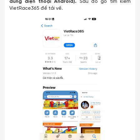
dùng điện thoại Android).
Sau đó gõ tìm kiếm
VietRace365 để tải về.