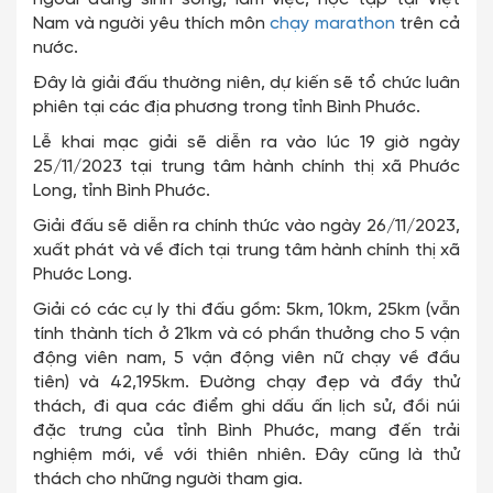
Nam và người yêu thích môn
chạy marathon
trên cả
nước.
Đây là giải đấu thường niên, dự kiến sẽ tổ chức luân
phiên tại các địa phương trong tỉnh Bình Phước.
Lễ khai mạc giải sẽ diễn ra vào lúc 19 giờ ngày
25/11/2023 tại trung tâm hành chính thị xã Phước
Long, tỉnh Bình Phước.
Giải đấu sẽ diễn ra chính thức vào ngày 26/11/2023,
xuất phát và về đích tại trung tâm hành chính thị xã
Phước Long.
Giải có các cự ly thi đấu gồm: 5km, 10km, 25km (vẫn
tính thành tích ở 21km và có phần thưởng cho 5 vận
động viên nam, 5 vận động viên nữ chạy về đầu
tiên) và 42,195km. Đường chạy đẹp và đầy thử
thách, đi qua các điểm ghi dấu ấn lịch sử, đồi núi
đặc trưng của tỉnh Bình Phước, mang đến trải
nghiệm mới, về với thiên nhiên. Đây cũng là thử
thách cho những người tham gia.