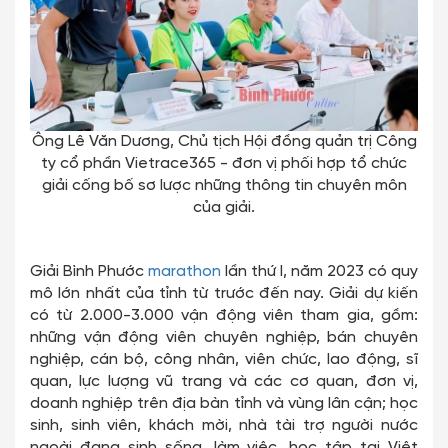
Ông Lê Văn Dương, Chủ tịch Hội đồng quản trị Công
ty cổ phần Vietrace365 - đơn vị phối hợp tổ chức
giải cống bố sơ lược những thông tin chuyên môn
của giải.
Giải Bình Phước
marathon
lần thứ I, năm 2023 có quy
mô lớn nhất của tỉnh từ trước đến nay. Giải dự kiến
có từ 2.000-3.000 vận động viên tham gia, gồm:
những vận động viên chuyên nghiệp, bán chuyên
nghiệp, cán bộ, công nhân, viên chức, lao động, sĩ
quan, lực lượng vũ trang và các cơ quan, đơn vị,
doanh nghiệp trên địa bàn tỉnh và vùng lân cận; học
sinh, sinh viên, khách mời, nhà tài trợ người nước
ngoài đang sinh sống, làm việc, học tập tại Việt