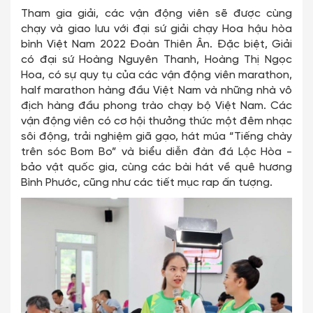
Tham gia giải, các vận động viên sẽ được cùng
chạy và giao lưu với đại sứ giải chạy Hoa hậu hòa
bình Việt Nam 2022 Đoàn Thiên Ân. Đặc biệt, Giải
có đại sứ Hoàng Nguyên Thanh, Hoàng Thị Ngọc
Hoa, có sự quy tụ của các vận động viên marathon,
half marathon hàng đầu Việt Nam và những nhà vô
địch hàng đầu phong trào chạy bộ Việt Nam. Các
vận động viên có cơ hội thưởng thức một đêm nhạc
sôi động, trải nghiệm giã gạo, hát múa “Tiếng chày
trên sóc Bom Bo” và biểu diễn đàn đá Lộc Hòa -
bảo vật quốc gia, cùng các bài hát về quê hương
Bình Phước, cũng như các tiết mục rap ấn tượng.