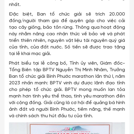
nhất.
Đặc biệt, Ban tổ chức giải sẽ trích 20.000
đồng/người tham gia để quyên góp cho việc cải
tạo cây giống, bảo tồn rừng. Thông qua hoạt động
này nhằm nâng cao nhận thức về bảo vệ và phát
triển thiên nhiên, nguyên vật liệu tài nguyên quý giá
của tỉnh, của đất nước. Số tiền sẽ được trao tặng
tại lễ khai mạc giải.
Phát biểu tại lễ công bố, Tỉnh ủy viên, Giám đốc-
Tổng Biên tập BPTV Nguyễn Thị Minh Nhâm, Trưởng
Ban tổ chức giải Bình Phước marathon lần thứ I, năm
2023 nhấn mạnh: BPTV vinh dự được lãnh đạo tỉnh
cho phép tổ chức giải. BPTV mong muốn lan tỏa
mạnh hơn tình yêu thể thao, tình yêu marathon đến
với cộng đồng. Giải cũng là cơ hội để quảng bá hình
ảnh đất và người Bình Phước, tiềm năng, thế mạnh
và chính sách thu hút đầu tư của tỉnh.