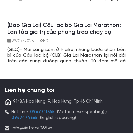
bây giờ, các chân chạy (runner) trong cả nước đã
cảm nhận được không khí rộn ràng của giải chạy lớn
nhất khu vực Tây Nguyên.
(Báo Gia Lai) Câu lạc bộ Gia Lai Marathon:
Lan tỏa giá trị của phong trào chạy bộ
29/07/2025
|
0
(GLO)- Mỗi sáng sớm ở Pleiku, những bước chân bền
bỉ của Câu lạc bộ (CLB) Gia Lai Marathon lại nối dài
trên các cung đường quen thuộc. Từ đam mê cá
nhân, họ đã tạo nên dấu ấn mạnh mẽ, từng bước lan
tỏa giá trị của phong trào chạy bộ rộng rãi trong và
ngoài tỉnh.
Liên hệ chúng tôi
91/8A Hòa Hưng, P. Hòa Hưng, Tp.Hồ Chí Minh
Hot Line:
0967711365
(Vietnamese-speaking) /
0967474365
(English-speaking)
info@vietrace365.vn