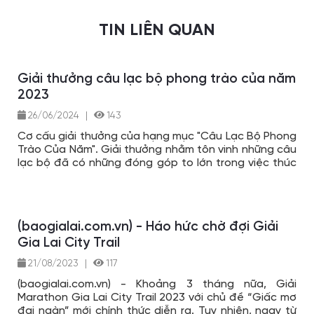
TIN LIÊN QUAN
Giải thưởng câu lạc bộ phong trào của năm
2023
26/06/2024
|
143
Cơ cấu giải thưởng của hạng mục "Câu Lạc Bộ Phong
Trào Của Năm". Giải thưởng nhằm tôn vinh những câu
lạc bộ đã có những đóng góp to lớn trong việc thúc
đẩy phong trào chạy bộ tại Việt Nam.
(baogialai.com.vn) - Háo hức chờ đợi Giải
Gia Lai City Trail
21/08/2023
|
117
(baogialai.com.vn) - Khoảng 3 tháng nữa, Giải
Marathon Gia Lai City Trail 2023 với chủ đề “Giấc mơ
đại ngàn” mới chính thức diễn ra. Tuy nhiên, ngay từ