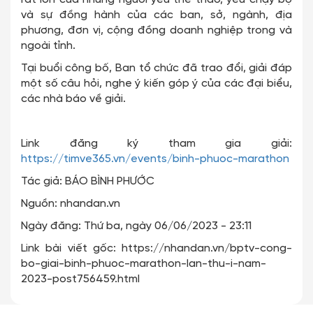
và sự đồng hành của các ban, sở, ngành, địa
phương, đơn vị, cộng đồng doanh nghiệp trong và
ngoài tỉnh.
Tại buổi công bố, Ban tổ chức đã trao đổi, giải đáp
một số câu hỏi, nghe ý kiến góp ý của các đại biểu,
các nhà báo về giải.
Link đăng ký tham gia giải:
https://timve365.vn/events/binh-phuoc-marathon
Tác giả: BÁO BÌNH PHƯỚC
Nguồn: nhandan.vn
Ngày đăng: Thứ ba, ngày 06/06/2023 - 23:11
Link bài viết gốc: https://nhandan.vn/bptv-cong-
bo-giai-binh-phuoc-marathon-lan-thu-i-nam-
2023-post756459.html