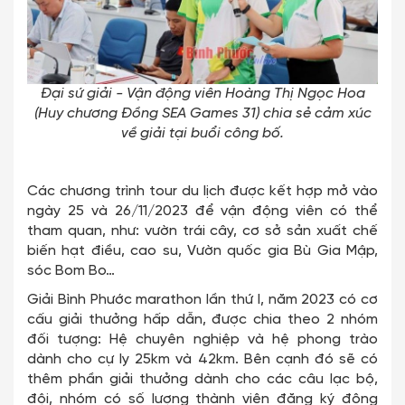
Đại sứ giải - Vận động viên Hoàng Thị Ngọc Hoa
(Huy chương Đồng SEA Games 31) chia sẻ cảm xúc
về giải tại buổi công bố.
Các chương trình tour du lịch được kết hợp mở vào
ngày 25 và 26/11/2023 để vận động viên có thể
tham quan, như: vườn trái cây, cơ sở sản xuất chế
biến hạt điều, cao su, Vườn quốc gia Bù Gia Mập,
sóc Bom Bo…
Giải Bình Phước marathon lần thứ I, năm 2023 có cơ
cấu giải thưởng hấp dẫn, được chia theo 2 nhóm
đối tượng: Hệ chuyên nghiệp và hệ phong trào
dành cho cự ly 25km và 42km. Bên cạnh đó sẽ có
thêm phần giải thưởng dành cho các câu lạc bộ,
đội, nhóm có số lượng thành viên đăng ký đông