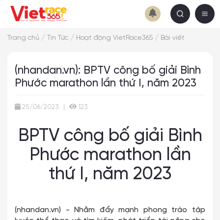
/
/
/
Trang chủ
Tin Tức
Hoạt động VietRace365
Bài viết
(nhandan.vn): BPTV công bố giải Bình
Phước marathon lần thứ I, năm 2023
25/06/2023
|
123
BPTV công bố giải Bình
Phước marathon lần
thứ I, năm 2023
(nhandan.vn) - Nhằm đẩy mạnh phong trào tập