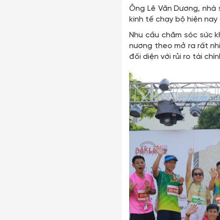
Ông Lê Văn Dương, nhà s
kinh tế chạy bộ hiện nay
Nhu cầu chăm sóc sức khỏ
nương theo mở ra rất nh
đối diện với rủi ro tài c