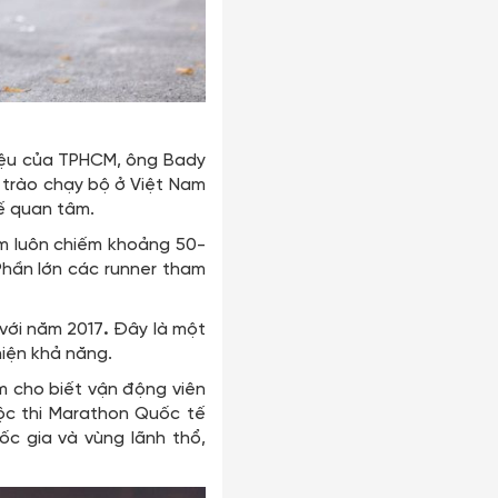
hiệu của TPHCM, ông Bady
 trào chạy bộ ở Việt Nam
ế quan tâm.
ăm luôn chiếm khoảng 50-
Phần lớn các runner tham
 với năm 2017
.
Đây là một
hiện khả năng.
m cho biết vận động viên
ộc thi Marathon Quốc tế
c gia và vùng lãnh thổ,