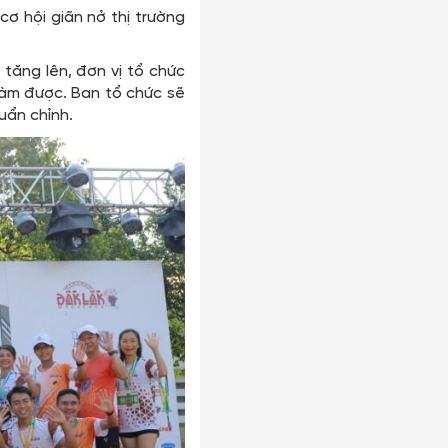
ơ hội giãn nở thị trường
 tăng lên, đơn vị tổ chức
làm được. Ban tổ chức sẽ
huẩn chỉnh.