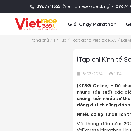
0967711365
(Vietnamese-speaking) •
09674
Giải Chạy Marathon
Gi
/
/
/
Trang chủ
Tin Tức
Hoạt động VietRace365
Bài v
(Tạp chí Kinh tế 
18/03/2024
|
1,114
(KTSG Online) – Dù chư
nhưng tần suất các gi
chứng kiến nhiều sự th
động du lịch cũng đón s
Nhiều cơ hội từ du lịch 
Vài tháng đầu năm 202
VnExpress Marathon Ho C