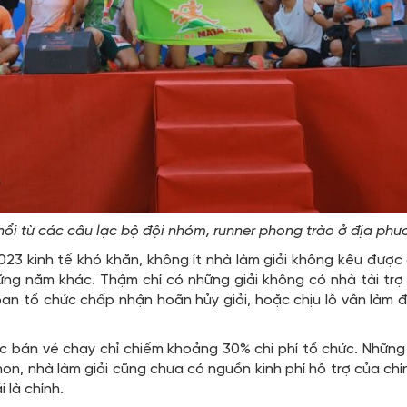
nổi từ các câu lạc bộ đội nhóm, runner phong trào ở địa ph
3 kinh tế khó khăn, không ít nhà làm giải không kêu được gọ
ng năm khác. Thậm chí có những giải không có nhà tài trợ 
an tổ chức chấp nhận hoãn hủy giải, hoặc chịu lỗ vẫn làm đ
ệc bán vé chạy chỉ chiếm khoảng 30% chi phí tổ chức. Những
hon, nhà làm giải cũng chưa có nguồn kinh phí hỗ trợ của ch
 là chính.