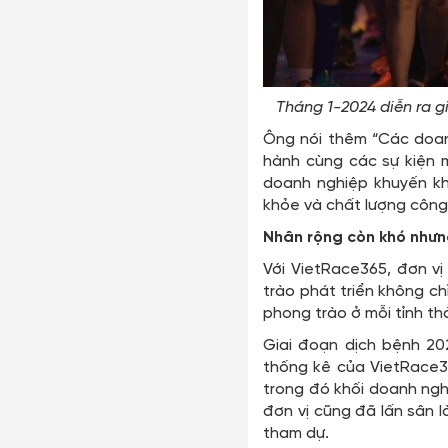
Tháng 1-2024 diễn ra g
Ông nói thêm “Các doan
hành cùng các sự kiện m
doanh nghiệp khuyến kh
khỏe và chất lượng công 
Nhân rộng còn khó nhưn
Với VietRace365, đơn vị
trào phát triển không ch
phong trào ở mỗi tỉnh th
Giai đoạn dịch bệnh 202
thống kê của VietRace36
trong đó khối doanh ngh
đơn vị cũng đã lấn sân l
tham dự.