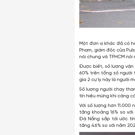
Một đơn vị khác đã có h
Phạm, giám đốc của Puls
nói chung và TPHCM nói 
Được biết, số lượng vận
60% trên tổng số người 
gia 2 cự ly này là người 
Số lượng người chạy tha
tín hiệu mừng khi càng 
Với số lượng hơn 11.000
tăng khoảng 16% so với
Đà Nẵng sắp tới ước tí
tăng 46% so với năm 202