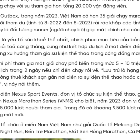
ng chạy với sự tham gia hơn tổng 20.000 vận động viên.
ừ Outbox, trong năm 2023, Việt Nam có hơn 35 giải chạy mar
i tham dự (tính từ 8-2022 đến 8-2023) rải rác khắp các tỉnh
ây là đối tượng runner (người chạy bộ) góp mặt chính cho các 
là yếu tố sức khoẻ thể chất, chinh phục mục tiêu của bản
iải toả căng thẳng, cũng như kết hợp du lịch ở một điểm đế
 rộng xu hướng tham gia sự kiện thể thao trong cộng đồng ma
hi phí tham gia một giải chạy phổ biến trong mức 5 – 10 triệu
lịch trong 2 ngày nếu chỉ đến chạy rồi về. “Lưu trú là hạng
ờng thuê khách sạn gần nơi diễn ra sự kiện thể thao hoặc c
”, vị này nói thêm.
iện Nexus Sport Events, đơn vị tổ chức sự kiện thể thao, g
m Nexus Marathon Series (VNMS) cho biết, năm 2023 đơn vị đ
65.000 lượt người tham gia. Trong đó có khoảng 9.500 lượt ng
g mặt mới.
y tổ chức ở miền Nam Việt Nam như giải Quốc tế Mekong D
c Night Run, Bến Tre Marathon, Đất Sen Hồng Marathon, Cà