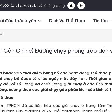
74365
(English-speaking)
Tải ứng dụng
ải đấu trực tuyến
Dịch Vụ Thể Thao
Tin tức
iết
Sài Gòn Online) Đường chạy phong trào dẫn 
a bước vào thời điểm bùng nổ các hoạt động thể thao p
ải chạy bộ được tổ chức ngày một dày hơn. Thời gian 
ay đổi về số lượng và chất lượng giải chạy ở các tỉnh th
óng, nương theo các giải chạy góp phần kích cầu kinh tế 
thể thao
4, TPHCM đã có liên tiếp các giải chạy ở trung tâm “m
hi Minh City Midnight 2024, giải Marathon Thành phố Hồ 