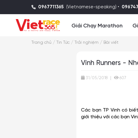
0967711365
(Vietnamese-speaking) •
09674
Giải Chạy Marathon
Gi
/
/
/
Trang chủ
Tin Tức
Trải nghiệm
Bài viết
Vinh Runners - Nh
31/05/2018
|
607
Các bạn TP Vinh có biế
giới thiệu với các bạn 