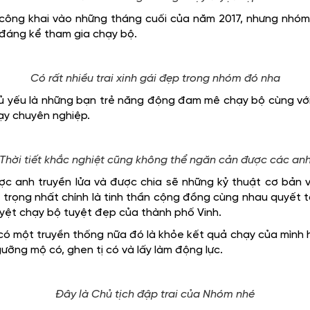
 công khai vào những tháng cuối của năm 2017, nhưng nhóm
 đáng kể tham gia chạy bộ.
Có rất nhiều trai xinh gái đẹp trong nhóm đó nha
ủ yếu là những bạn trẻ năng động đam mê chạy bộ cùng với
ạy chuyên nghiệp.
Thời tiết khắc nghiệt cũng không thể ngăn cản được các an
 anh truyền lửa và được chia sẽ những kỷ thuật cơ bản v
 trọng nhất chính là tinh thần cộng đồng cùng nhau quyết 
ệt chạy bộ tuyệt đẹp của thành phố Vinh.
có một truyền thống nữa đó là khỏe kết quả chạy của mình 
ỡng mộ có, ghen tị có và lấy làm động lực.
Đây là Chủ tịch đập trai của Nhóm nhé