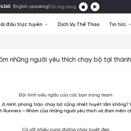
74365
(English-speaking)
Tải ứng dụng
ải đấu trực tuyến
Dịch Vụ Thể Thao
Tin tức
óm những người yêu thích chạy bộ tại thành
Đội hình siêu ngầu của các bạn trong team
t ở mình phong trào chạy bộ cũng nhiệt huyết lắm không? 
Vinh Runners – Nhóm của những người yêu thích và đam mêm c
Có rất nhiều cung đường chạy tuyệt đẹp