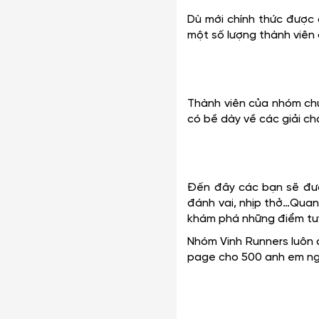
Dù mới chính thức được
một số lượng thành viên
Thành viên của nhóm ch
có bề dày về các giải ch
Đến đây các bạn sẽ được
đánh vai, nhịp thở…Quan
khám phá những điểm tuy
Nhóm Vinh Runners luôn 
page cho 500 anh em ngư