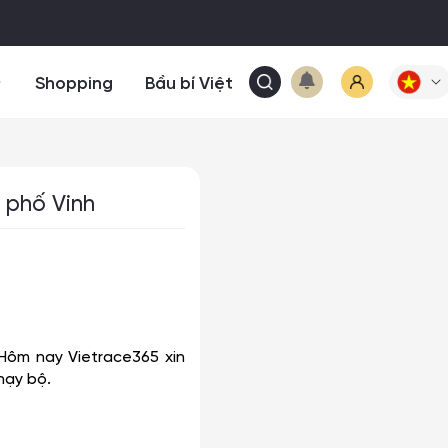
Shopping
Bầu bí Việt
 phố Vinh
Hôm nay Vietrace365 xin
hạy bộ.