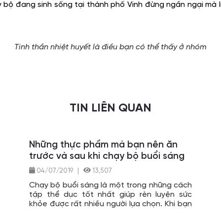
bộ đang sinh sống tại thành phố Vinh đừng ngần ngại mà l
Tinh thần nhiệt huyết là điều bạn có thể thấy ở nhóm
TIN LIÊN QUAN
Những thực phẩm mà bạn nên ăn
trước và sau khi chạy bộ buổi sáng
04/07/2019
|
13,507
Chạy bộ buổi sáng là một trong những cách
tập thể dục tốt nhất giúp rèn luyện sức
khỏe được rất nhiều người lựa chọn. Khi bạn
chạy bộ sẽ tốn nhiều sức lực cũng như đốt