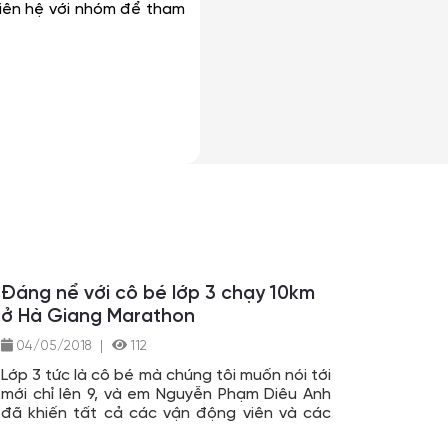
iên hệ với nhóm để tham
Đáng nể với cô bé lớp 3 chạy 10km
ở Hà Giang Marathon
04/05/2018
|
112
Lớp 3 tức là cô bé mà chúng tôi muốn nói tới
mới chỉ lên 9, và em Nguyễn Phạm Diêu Anh
đã khiến tất cả các vận động viên và các
khán giả thán phục khi em đã trinh phục