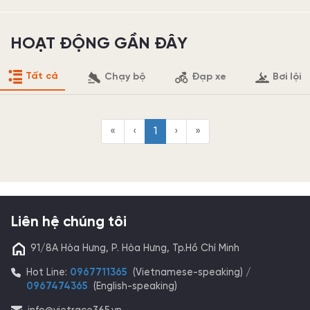
HOẠT ĐỘNG GẦN ĐÂY
Tất cả
Chạy bộ
Đạp xe
Bơi lội
«
‹
1
›
»
Liên hệ chúng tôi
91/8A Hòa Hưng, P. Hòa Hưng, Tp.Hồ Chí Minh
Hot Line:
0967711365
(Vietnamese-speaking) /
0967474365
(English-speaking)