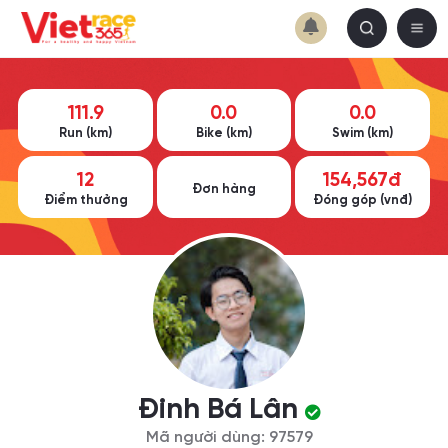
111.9
0.0
0.0
Run (km)
Bike (km)
Swim (km)
12
154,567đ
Đơn hàng
Điểm thưởng
Đóng góp (vnđ)
Đinh Bá Lân
Mã người dùng: 97579