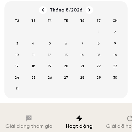
Tháng 8/2026
T2
T3
T4
T5
T6
T7
CN
1
2
3
4
5
6
7
8
9
10
11
12
13
14
15
16
17
18
19
20
21
22
23
24
25
26
27
28
29
30
31
Giải đang tham gia
Hoạt động
Giải đã h