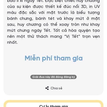
bao lì xì ngày Tết. Đặc biệt chiếc huy chương
của sự kiện được thiết kế đúc nổi 3D, in UV
màu đặc sắc với mặt trước là biểu tượng
bánh chưng, bánh tét và khay mứt ở mặt
sau, huy chương có thể xoay tròn như khay
mứt chưng ngày Tết. Tất cả hòa quyện tạo
nên một thử thách mang “Vị Tết” trọn vẹn
nhất.
Miễn phí tham gia
Giải đua này đã đóng đăng ký
Chia sẻ
Cự ly tham gia