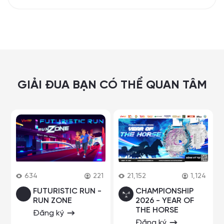
GIẢI ĐUA BẠN CÓ THỂ QUAN TÂM
634
221
21,152
1,124
FUTURISTIC RUN -
CHAMPIONSHIP
RUN ZONE
2026 - YEAR OF
THE HORSE
Đăng ký
Đăng ký