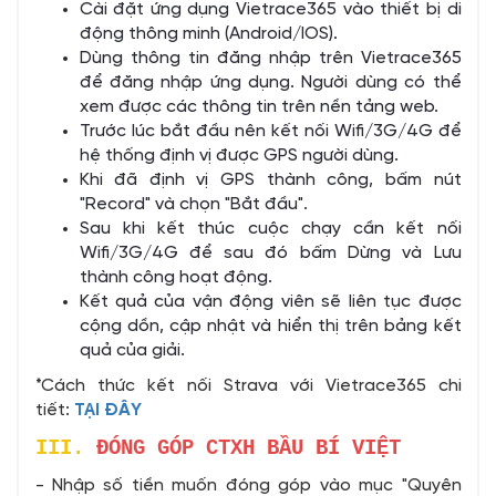
Cài đặt ứng dụng Vietrace365 vào thiết bị di
động thông minh (Android/IOS).
Dùng thông tin đăng nhập trên Vietrace365
để đăng nhập ứng dụng. Người dùng có thể
xem được các thông tin trên nền tảng web.
Trước lúc bắt đầu nên kết nối Wifi/3G/4G để
hệ thống định vị được GPS người dùng.
Khi đã định vị GPS thành công, bấm nút
"Record" và chọn "Bắt đầu".
Sau khi kết thúc cuộc chạy cần kết nối
Wifi/3G/4G để sau đó bấm Dừng và Lưu
thành công hoạt động.
Kết quả của vận động viên sẽ liên tục được
cộng dồn, cập nhật và hiển thị trên bảng kết
quả của giải.
*Cách thức kết nối Strava với Vietrace365 chi
tiết:
TẠI ĐÂY
III.
ĐÓNG GÓP CTXH BẦU BÍ VIỆT
- Nhập số tiền muốn đóng góp vào mục "Quyên