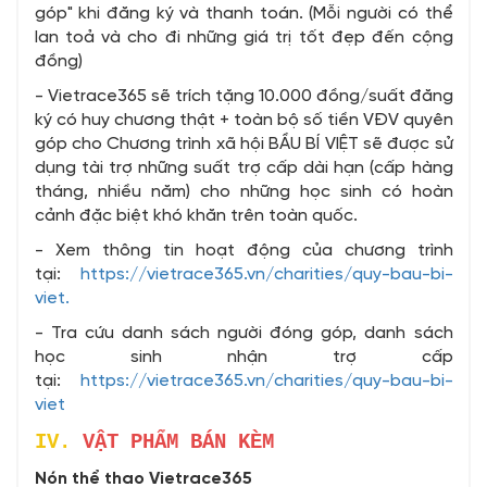
góp" khi đăng ký và thanh toán. (Mỗi người có thể
lan toả và cho đi những giá trị tốt đẹp đến cộng
đồng)
- Vietrace365 sẽ trích tặng 10.000 đồng/suất đăng
ký có huy chương thật + toàn bộ số tiền VĐV quyên
góp cho Chương trình xã hội BẦU BÍ VIỆT sẽ được sử
dụng tài trợ những suất trợ cấp dài hạn (cấp hàng
tháng, nhiều năm) cho những học sinh có hoàn
cảnh đặc biệt khó khăn trên toàn quốc.
- Xem thông tin hoạt động của chương trình
tại:
https://vietrace365.vn/charities/quy-bau-bi-
viet.
- Tra cứu danh sách người đóng góp, danh sách
học sinh nhận trợ cấp
tại:
https://vietrace365.vn/charities/quy-bau-bi-
viet
IV.
VẬT PHẨM BÁN KÈM
Nón thể thao Vietrace365