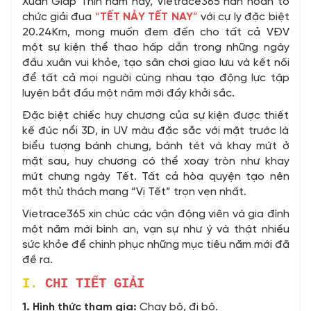
Xuân Giáp Thìn năm nay, Vietrace365 hân hoan tổ
chức giải đua
“
TẾT NẢY TẾT NAY
”
với cự ly đặc biệt
20.24Km, mong muốn đem đến cho tất cả VĐV
một sự kiện thể thao hấp dẫn trong những ngày
đầu xuân vui khỏe, tạo sân chơi giao lưu và kết nối
để tất cả mọi người cùng nhau tạo động lực tập
luyện bắt đầu một năm mới đầy khởi sắc.
Đặc biệt chiếc huy chương của sự kiện được thiết
kế đúc nổi 3D, in UV màu đặc sắc với mặt trước là
biểu tượng bánh chưng, bánh tét và khay mứt ở
mặt sau, huy chương có thể xoay tròn như khay
mứt chưng ngày Tết. Tất cả hòa quyện tạo nên
một thử thách mang “Vị Tết” trọn vẹn nhất.
Vietrace365 xin chúc các vận động viên và gia đình
một năm mới bình an, vạn sự như ý và thật nhiều
sức khỏe để chinh phục những mục tiêu năm mới đã
đề ra.
I.
CHI TIẾT GIẢI
1. Hình thức tham gia:
Chạy bộ, đi bộ.