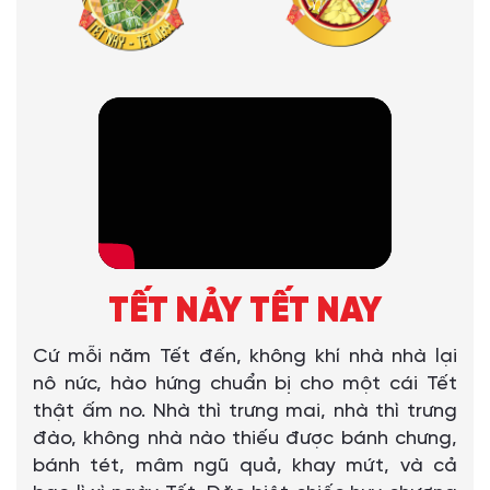
TẾT NẢY TẾT NAY
Cứ mỗi năm Tết đến, không khí nhà nhà lại
nô nức, hào hứng chuẩn bị cho một cái Tết
thật ấm no. Nhà thì trưng mai, nhà thì trưng
đào, không nhà nào thiếu được bánh chưng,
bánh tét, mâm ngũ quả, khay mứt, và cả