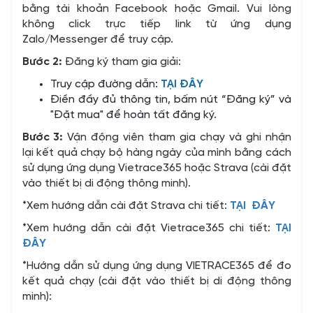
bằng tài khoản Facebook hoặc Gmail. Vui lòng
không click trực tiếp link từ ứng dụng
Zalo/Messenger để truy cập.
Bước 2:
Đăng ký tham gia giải:
Truy cập đường dẫn:
TẠI ĐÂY
Điền đầy đủ thông tin, bấm nút “Đăng ký” và
"Đặt mua" để hoàn tất đăng ký.
Bước 3:
Vận động viên tham gia chạy và ghi nhận
lại kết quả chạy bộ hàng ngày của mình bằng cách
sử dụng ứng dụng Vietrace365 hoặc Strava (cài đặt
vào thiết bị di động thông minh).
*Xem hướng dẫn cài đặt Strava chi tiết:
TẠI ĐÂY
*Xem hướng dẫn cài đặt Vietrace365 chi tiết:
TẠI
ĐÂY
*Hướng dẫn sử dụng ứng dụng VIETRACE365 để đo
kết quả chạy (cài đặt vào thiết bị di động thông
minh):