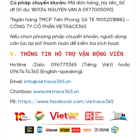
Cú pháp chuyển khoản:
Mã đơn hàng_Họ tên_Số
đt
(Ví dụ: 180134 NGUYEN VAN A 0977005090)
*Ngân hàng TMCP Tiên Phong: Số TK 19052018882 –
CÔNG TY CỔ PHẦN VIETRACE365
Nếu chọn phương pháp chuyển khoản, người dùng
cần lưu lại bill thanh toán để kiểm tra kích hoạt.
V.
THÔNG TIN HỖ TRỢ VẬN ĐỘNG VIÊN
Hotline /Zalo:
0967711365 (Tiếng Việt) hoặc
0967474365 (English-speaking).
Email:
info@vietrace365.vn
Chatbox
:
www.vietrace365.vn
FB:
https://www.facebook.com/vietrace365