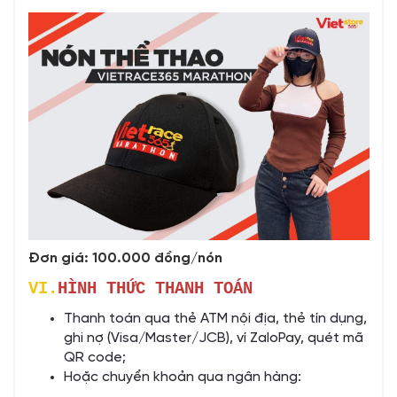
Đơn giá: 100.000 đồng/nón
VI.
HÌNH THỨC THANH TOÁN
Thanh toán qua thẻ ATM nội địa, thẻ tín dụng,
ghi nợ (Visa/Master/JCB), ví ZaloPay, quét mã
QR code;
Hoặc chuyển khoản qua ngân hàng: