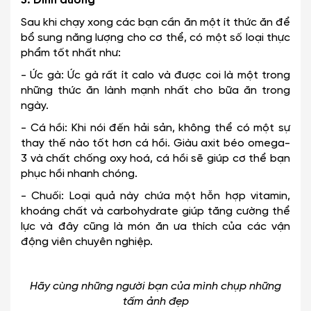
5. Dinh dưỡng
Sau khi chạy xong các bạn cần ăn một ít thức ăn để
bổ sung năng lượng cho cơ thể, có một số loại thực
phẩm tốt nhất như:
- Ức gà: Ức gà rất ít calo và được coi là một trong
những thức ăn lành mạnh nhất cho bữa ăn trong
ngày.
- Cá hồi: Khi nói đến hải sản, không thể có một sự
thay thế nào tốt hơn cá hồi. Giàu axit béo omega-
3 và chất chống oxy hoá, cá hồi sẽ giúp cơ thể bạn
phục hồi nhanh chóng.
- Chuối: Loại quả này chứa một hỗn hợp vitamin,
khoáng chất và carbohydrate giúp tăng cường thể
lực và đây cũng là món ăn ưa thích của các vận
động viên chuyên nghiệp.
Hãy cùng những người bạn của mình chụp những
tấm ảnh đẹp