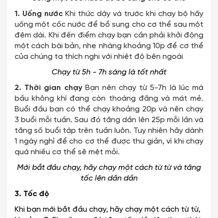
1. Uống nước
Khi thức dậy và trước khi chạy bộ hãy
uống một cốc nước để bổ sung cho cơ thể sau một
đêm dài. Khi đến điểm chạy bạn cần phải khởi động
một cách bài bản, nhẹ nhàng khoảng 10p để cơ thể
của chúng ta thích nghi với nhiệt độ bên ngoài
Chạy từ 5h - 7h sáng là tốt nhất
2. Thời gian chạy
Bạn nên chạy từ 5-7h là lúc mà
bầu không khí đang còn thoáng đãng và mát mẻ.
Buổi đầu bạn có thể chạy khoảng 20p và nên chạy
3 buổi mỗi tuần. Sau đó tăng dần lên 25p mỗi lần và
tăng số buổi tập trên tuần luôn. Tuy nhiên hãy dành
1 ngày nghỉ để cho cơ thể được thư giản, vì khi chạy
quá nhiều cơ thể sẽ mệt mỏi.
Mới bắt đầu chạy, hãy chạy một cách từ từ và tăng
tốc lên dần dần
3. Tốc độ
Khi bạn mới bắt đầu chạy, hãy chạy một cách từ từ,