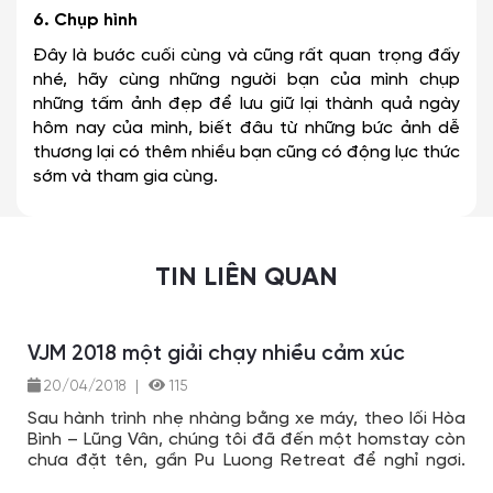
6. Chụp hình
Đây là bước cuối cùng và cũng rất quan trọng đấy
nhé, hãy cùng những người bạn của mình chụp
những tấm ảnh đẹp để lưu giữ lại thành quả ngày
hôm nay của mình, biết đâu từ những bức ảnh dễ
thương lại có thêm nhiều bạn cũng có động lực thức
sớm và tham gia cùng.
TIN LIÊN QUAN
VJM 2018 một giải chạy nhiều cảm xúc
20/04/2018
|
115
Sau hành trình nhẹ nhàng bằng xe máy, theo lối Hòa
Bình – Lũng Vân, chúng tôi đã đến một homstay còn
chưa đặt tên, gần Pu Luong Retreat để nghỉ ngơi.
Lần này đi theo nhóm, có 6 người, nhưng tôi và một