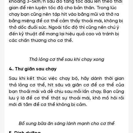
khoảng 3-5km/h sau đó tăng tốc dầu lên theo thời
gian để rèn luyện tốc độ cho bản thân. Trong lúc
chạy bạn cũng nên tập hít vào bằng mũi và thở ra
bằng miệng để cơ thể cảm thấy thoải mái, không bị
thở dốc đuối sức. Ngoài tốc độ thì cũng nên chú ý
đến kỷ thuật để mang lại hiệu quả cao và tránh bị
các chấn thương cho cơ thể.
Thả lỏng cơ thể sau khi chạy xong
4. Thư giãn sau chạy
Sau khi kết thúc việc chạy bộ, hãy dành thời gian
thả lỏng cơ thể, hít sâu và giãn cơ để cơ thể của
bạn thoải mái và dễ chịu sau mỗi lần chạy. Bạn cũng
lưu ý là để cơ thể thật sự thoải mái, khô mồ hôi rồi
mới đi tắm để cơ thể không bị cảm.
Bổ sung bữa ăn sáng lành mạnh cho cơ thể