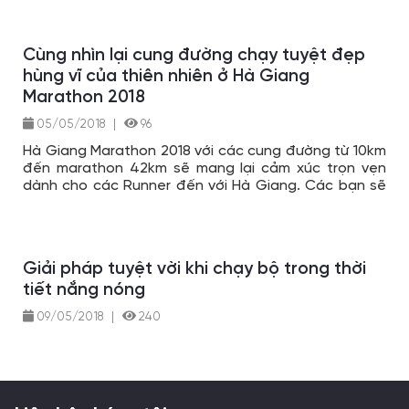
người bạn xuất phát trước từ sớm cho thảnh thơi. Đi
dạo ngó nghiêng quanh bản, tôi thấy những thửa
ruộng bậc thang xanh ngát dịu dàng, và bóng dáng
Cùng nhìn lại cung đường chạy tuyệt đẹp
những runner nam nữ, già trẻ nhấp nhô, lúc ẩn lúc hiện
hùng vĩ của thiên nhiên ở Hà Giang
trên những con đường uốn lượn lên xuống.
Marathon 2018
05/05/2018
|
96
Hà Giang Marathon 2018 với các cung đường từ 10km
đến marathon 42km sẽ mang lại cảm xúc trọn vẹn
dành cho các Runner đến với Hà Giang. Các bạn sẽ
được hòa cùng với thiên nhiên núi trời, những khoảng
đường uốn lượn quanh núi đẹp một cách ma mị, và
giờ hãy cũng chiêm ngưỡng chúng để năm sau quyết
tâm tham gia nhé.
Giải pháp tuyệt vời khi chạy bộ trong thời
tiết nắng nóng
09/05/2018
|
240