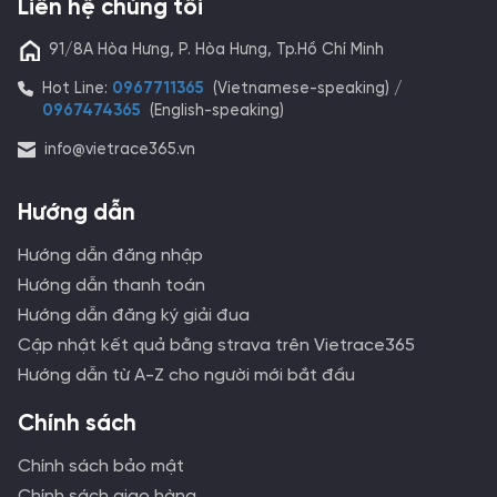
Liên hệ chúng tôi
91/8A Hòa Hưng, P. Hòa Hưng, Tp.Hồ Chí Minh
Hot Line:
0967711365
(Vietnamese-speaking) /
0967474365
(English-speaking)
info@vietrace365.vn
Hướng dẫn
Hướng dẫn đăng nhập
Hướng dẫn thanh toán
Hướng dẫn đăng ký giải đua
Cập nhật kết quả bằng strava trên Vietrace365
Hướng dẫn từ A-Z cho người mới bắt đầu
Chính sách
Chính sách bảo mật
Chính sách giao hàng