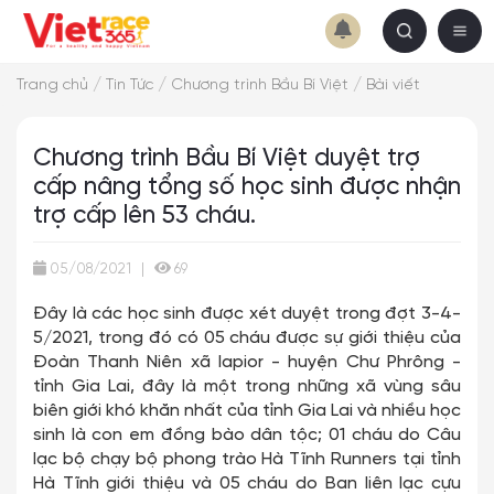
/
/
/
Trang chủ
Tin Tức
Chương trình Bầu Bí Việt
Bài viết
Chương trình Bầu Bí Việt duyệt trợ
cấp nâng tổng số học sinh được nhận
trợ cấp lên 53 cháu.
05/08/2021
|
69
Đây là các học sinh được xét duyệt trong đợt 3-4-
5/2021, trong đó có 05 cháu được sự giới thiệu của
Đoàn Thanh Niên xã Iapior - huyện Chư Phrông -
tỉnh Gia Lai, đây là một trong những xã vùng sâu
biên giới khó khăn nhất của tỉnh Gia Lai và nhiều học
sinh là con em đồng bào dân tộc; 01 cháu do Câu
lạc bộ chạy bộ phong trào Hà Tĩnh Runners tại tỉnh
Hà Tĩnh giới thiệu và 05 cháu do Ban liên lạc cựu