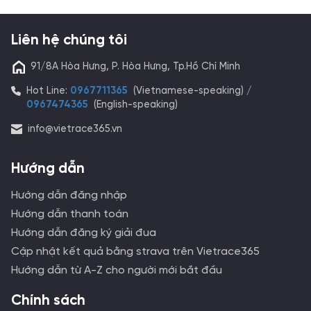
các sự kiện và một phần tài trợ từ hoạt động của
VietRace365 để huy động nguồn lực cung cấp các
suất TRỢ CẤP dài hạn nhằm giúp đỡ những học sinh
Liên hệ chúng tôi
có hoàn cảnh đặc biệt khó khăn trên phạm vi toàn
quốc.
91/8A Hòa Hưng, P. Hòa Hưng, Tp.Hồ Chí Minh
Hot Line:
0967711365
(Vietnamese-speaking) /
0967474365
(English-speaking)
info@vietrace365.vn
Hướng dẫn
Hướng dẫn đăng nhập
Hướng dẫn thanh toán
Hướng dẫn đăng ký giải đua
Cập nhật kết quả bằng strava trên Vietrace365
Hướng dẫn từ A-Z cho người mới bắt đầu
Chính sách