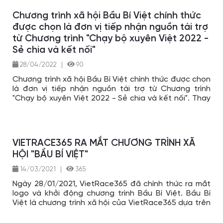
Chương trình xã hội Bầu Bí Việt chính thức
được chọn là đơn vị tiếp nhận nguồn tài trợ
từ Chương trình "Chạy bộ xuyên Việt 2022 -
Sẻ chia và kết nối"
28/04/2022
|
90
Chương trình xã hội Bầu Bí Việt chính thức được chọn
là đơn vị tiếp nhận nguồn tài trợ từ Chương trình
"Chạy bộ xuyên Việt 2022 - Sẻ chia và kết nối". Thay
mặt Bầu Bí Việt, xin trân trọng biết ơn sự ủng hộ từ
các đơn vị tài trợ, Ban tổ chức sự kiện, các cá nhân
và tập thể đã tham gia ủng hộ cả về vật chất và tinh
thần đối với sự kiện. Đặc biệt, Bầu Bí Việt trân trọng
VIETRACE365 RA MẮT CHƯƠNG TRÌNH XÃ
gửi lòng biết ơn và cảm kích đến anh Nguyễn Văn
HỘI "BẦU BÍ VIỆT"
Long - Người đã thực hiện hành trình chạy bộ xuyên
Việt 2022 với mục đích cao đẹp kết nối những người
14/03/2021
|
365
yêu chạy bộ khắp mọi miền Tổ Quốc và đem lại
những giá trị tốt đẹp, đầy ý nghĩa cho các em học
Ngày 28/01/2021, VietRace365 đã chính thức ra mắt
sinh có hoàn cảnh đặc biệt khó khăn và cộng đồng.
logo và khởi động chương trình Bầu Bí Việt. Bầu Bí
Việt là chương trình xã hội của VietRace365 dựa trên
những hỗ trợ, ủng hộ của cộng đồng chạy bộ phong
trào Việt Nam cũng như các đối tác, nhà tài trợ trong