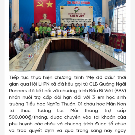
Tiếp tục thực hiện chương trình "Mẹ đỡ đầu" thời
gian qua Hội LHPN xã đã kêu gọi từ CLB Quảng Ngãi
Runners đã kết nối với chương trình Bầu Bí Việt (BBV)
nhận nuôi trợ cấp dài hạn đối với 3 em học sinh
trường Tiểu học Nghĩa Thuận, 01 cháu học Mần Non
tư thục Tương Lai. Mỗi tháng trợ cấp
500.000₫/tháng, được chuyển vào tài khoản của
phụ huynh các cháu và chương trình được tổ chức
và trao quyết định và quà trong sáng nay ngày