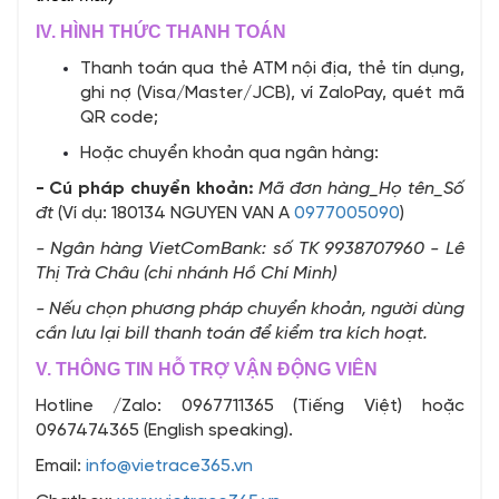
IV. HÌNH THỨC THANH TOÁN
Thanh toán qua thẻ ATM nội địa, thẻ tín dụng,
ghi nợ (Visa/Master/JCB), ví ZaloPay, quét mã
QR code;
Hoặc chuyển khoản qua
ngân hàng:
- Cú pháp chuyển khoản:
Mã đơn hàng_Họ tên_Số
đt
(Ví dụ: 180134 NGUYEN VAN A
0977005090
)
- Ngân hàng VietComBank: số TK 9938707960 - Lê
Thị Trà Châu (chi nhánh Hồ Chí Minh)
- Nếu chọn phương pháp chuyển khoản, người dùng
cần lưu lại bill thanh toán để kiểm tra kích hoạt.
V. THÔNG TIN HỖ TRỢ VẬN ĐỘNG VIÊN
Hotline /Zalo: 0967711365 (Tiếng Việt) hoặc
0967474365 (English speaking).
Email:
info@vietrace365.vn