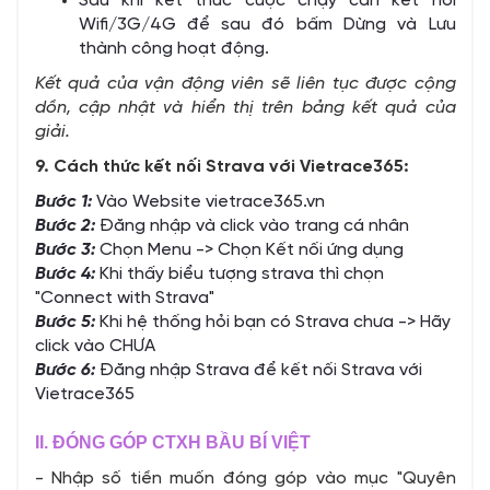
Sau khi kết thúc cuộc chạy cần kết nối
Wifi/3G/4G để sau đó bấm Dừng và Lưu
thành công hoạt động.
Kết quả của vận động viên sẽ liên tục được cộng
dồn, cập nhật và hiển thị trên bảng kết quả của
giải.
9. Cách thức kết nối Strava với Vietrace365:
Bước 1:
Vào Website
vietrace365.vn
Bước 2:
Đăng nhập và click vào trang cá nhân
Bước 3:
Chọn Menu -> Chọn Kết nối ứng dụng
Bước 4:
Khi thấy biểu tượng strava thì chọn
"Connect with Strava"
Bước 5:
Khi hệ thống hỏi bạn có Strava chưa -> Hãy
click vào CHƯA
Bước 6:
Đăng nhập Strava để kết nối Strava với
Vietrace365
II. ĐÓNG GÓP CTXH BẦU BÍ VIỆT
- Nhập số tiền muốn đóng góp vào mục "Quyên