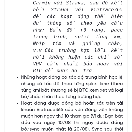
Garmin với Strava, sau đó kết
nối Strava với Vietrace365
để các hoạt động thể hiện
đủ thông số theo yêu cầu
như: Bản đồ rõ ràng, pace
trung bình, split từng km,
Nhịp tim và guồng chân,
v.v.Các trường hợp lỗi kết
nối không hiện các chỉ số
VĐV cần phải báo ngay với
BTC để được hỗ trợ.
Những hoạt động có tốc độ trung bình hợp lệ
nhưng có tốc độ theo từng splits time (theo
từng km) bất thường sẽ bị BTC xem xét và loại
bỏ/chấp nhận theo từng trường hợp.
Hoạt động được đồng bộ hoàn tất trên tài
khoản Vietrace365 của vận động viên không
muộn hơn ngày thứ 10 tham gia (Ví dụ: Bạn bắt
đầu vào ngày 10/08 thì ngày được đồng
bộ/sync muộn nhất là 20/08). Sync sau thời