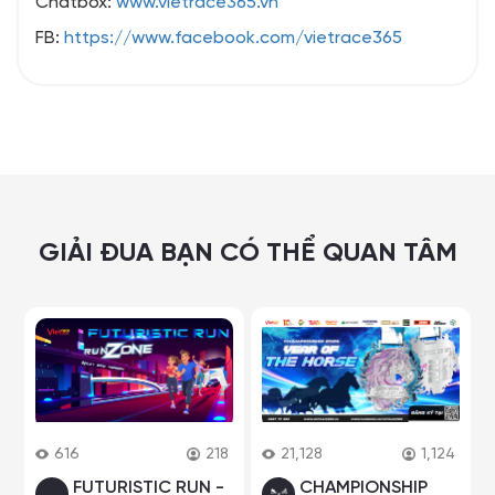
Chatbox:
www.vietrace365.vn
FB:
https://www.facebook.com/vietrace365
GIẢI ĐUA BẠN CÓ THỂ QUAN TÂM
616
218
21,128
1,124
FUTURISTIC RUN -
CHAMPIONSHIP