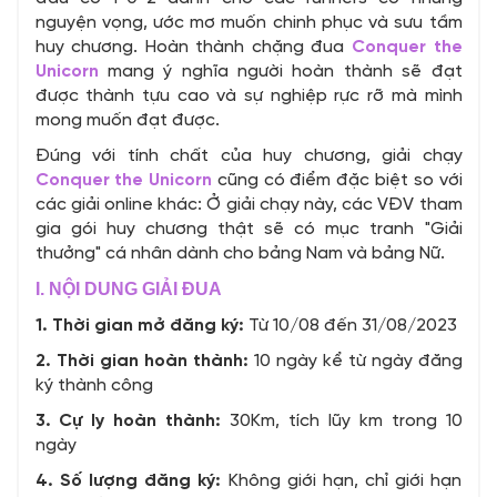
nguyện vọng, ước mơ muốn chinh phục và sưu tầm
huy chương. Hoàn thành chặng đua
Conquer the
Unicorn
mang ý nghĩa người hoàn thành sẽ đạt
được thành tựu cao và sự nghiệp rực rỡ mà mình
mong muốn đạt được.
Đúng với tính chất của huy chương, giải chạy
Conquer the Unicorn
cũng có điểm đặc biệt so với
các giải online khác: Ở giải chạy này, các VĐV tham
gia gói huy chương thật sẽ có mục tranh "Giải
thưởng" cá nhân dành cho bảng Nam và bảng Nữ.
I. NỘI DUNG GIẢI ĐUA
1. Thời gian mở đăng ký:
Từ 10/08 đến 31/08/2023
2. Thời gian hoàn thành:
10 ngày kể từ ngày đăng
ký thành công
3. Cự ly hoàn thành:
30Km, tích lũy km trong 10
ngày
4. Số lượng đăng ký:
Không giới hạn, chỉ giới hạn