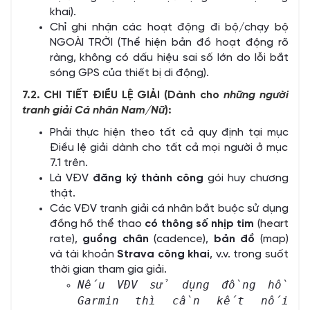
khai).
Chỉ ghi nhận các hoạt động đi bộ/chạy bộ
NGOÀI TRỜI (Thể hiện bản đồ hoạt động rõ
ràng, không có dấu hiệu sai số lớn do lỗi bắt
sóng GPS của thiết bị di động).
7.2. CHI TIẾT ĐIỀU LỆ GIẢI (Dành cho
những người
tranh giải Cá nhân Nam/Nữ
):
Phải thực hiện theo tất cả quy định tại mục
Điều lệ giải dành cho tất cả mọi người ở mục
7.1 trên.
Là VĐV
đăng ký thành công
gói huy chương
thật.
Các VĐV tranh giải cá nhân bắt buộc sử dụng
đồng hồ thể thao
có thông số nhịp tim
(heart
rate),
guồng chân
(cadence),
bản đồ
(map)
và tài khoản
Strava công khai
, v.v. trong suốt
thời gian tham gia giải.
Nếu VĐV sử dụng đồng hồ
Garmin thì cần kết nối