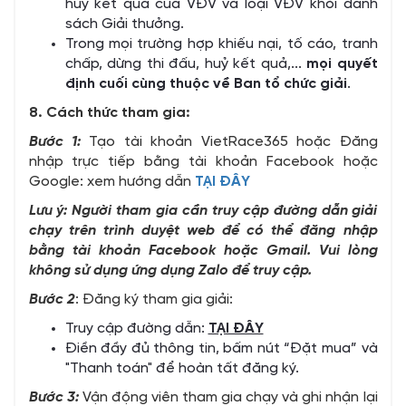
hủy kết quả của VĐV và loại VĐV khỏi danh
sách Giải thưởng.
Trong mọi trường hợp khiếu nại, tố cáo, tranh
chấp, dừng thi đấu, huỷ kết quả,...
mọi quyết
định cuối cùng thuộc về Ban tổ chức giải
.
8. Cách thức tham gia:
Bước 1:
Tạo tài khoản VietRace365 hoặc Đăng
nhập trực tiếp bằng tài khoản Facebook hoặc
Google: xem hướng dẫn
TẠI ĐÂY
Lưu ý: Người tham gia cần truy cập đường dẫn giải
chạy trên trình duyệt web để có thể đăng nhập
bằng tài khoản Facebook hoặc Gmail. Vui lòng
không sử dụng ứng dụng Zalo để truy cập.
Bước 2
: Đăng ký tham gia giải:
Truy cập đường dẫn
:
TẠI ĐÂY
Điền đầy đủ thông tin, bấm nút “Đặt mua” và
"Thanh toán" để hoàn tất đăng ký.
Bước 3:
Vận động viên tham gia chạy và ghi nhận lại