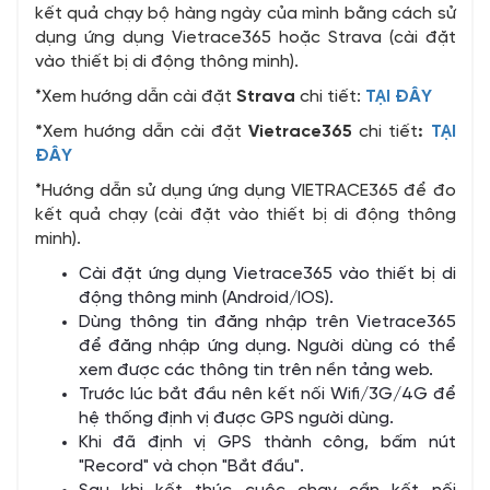
kết quả chạy bộ hàng ngày của mình bằng cách sử
dụng ứng dụng Vietrace365 hoặc Strava (cài đặt
vào thiết bị di động thông minh).
*Xem hướng dẫn cài đặt
Strava
chi tiết:
TẠI ĐÂY
*
Xem hướng dẫn cài đặt
Vietrace365
chi tiết
:
TẠI
ĐÂY
*Hướng dẫn sử dụng ứng dụng VIETRACE365 để đo
kết quả chạy (cài đặt vào thiết bị di động thông
minh).
Cài đặt ứng dụng Vietrace365 vào thiết bị di
động thông minh (Android/IOS).
Dùng thông tin đăng nhập trên Vietrace365
để đăng nhập ứng dụng. Người dùng có thể
xem được các thông tin trên nền tảng web.
Trước lúc bắt đầu nên kết nối Wifi/3G/4G để
hệ thống định vị được GPS người dùng.
Khi đã định vị GPS thành công, bấm nút
"Record" và chọn "Bắt đầu".