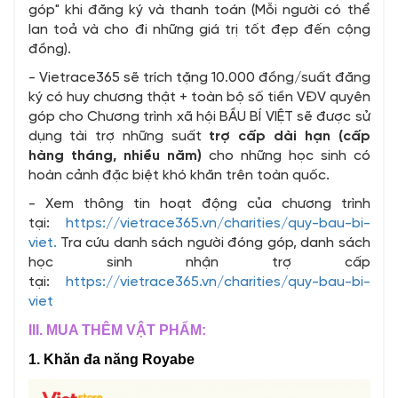
góp" khi đăng ký và thanh toán (Mỗi người có thể
lan toả và cho đi những giá trị tốt đẹp đến cộng
đồng).
- Vietrace365 sẽ trích tặng 10.000 đồng/suất đăng
ký có huy chương thật + toàn bộ số tiền VĐV quyên
góp cho Chương trình xã hội BẦU BÍ VIỆT sẽ được sử
dụng tài trợ những suất
trợ cấp dài hạn (cấp
hàng tháng, nhiều năm)
cho những học sinh có
hoàn cảnh đặc biệt khó khăn trên toàn quốc.
- Xem thông tin hoạt động của chương trình
tại:
https://vietrace365.vn/charities/quy-bau-bi-
viet.
Tra cứu danh sách người đóng góp, danh sách
học sinh nhận trợ cấp
tại:
https://vietrace365.vn/charities/quy-bau-bi-
viet
III. MUA THÊM VẬT PHẨM:
1. Khăn đa năng Royabe