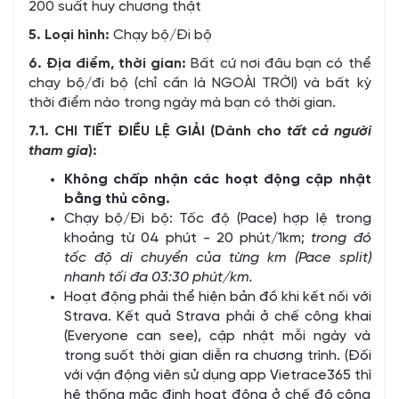
200 suất huy chương thật
5. Loại hình:
Chạy bộ/Đi bộ
6. Địa điểm, thời gian:
Bất cứ nơi đâu bạn có thể
chạy bộ/đi bộ (chỉ cần là NGOÀI TRỜI) và bất kỳ
thời điểm nào trong ngày mà bạn có thời gian.
7.1. CHI TIẾT ĐIỀU LỆ GIẢI (Dành cho
tất cả người
tham gia
):
Không chấp nhận các hoạt động cập nhật
bằng thủ công.
Chạy bộ/Đi bộ: Tốc độ (Pace) hợp lệ trong
khoảng từ 04 phút - 20 phút/1km;
trong đó
tốc độ di chuyển của từng km (Pace split)
nhanh tối đa 03:30 phút/km.
Hoạt động phải thể hiện bản đồ khi kết nối với
Strava. Kết quả Strava phải ở chế công khai
(Everyone can see), cập nhật mỗi ngày và
trong suốt thời gian diễn ra chương trình. (Đối
với vận động viên sử dụng app Vietrace365 thì
hệ thống mặc định hoạt động ở chế độ công