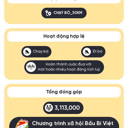
CHẠY BỘ_30KM
Hoạt động hợp lệ
Chạy bộ
Đi bộ
Hoàn thành cuộc đua với
một hoặc nhiều hoạt động tích luỹ
Tổng đóng góp
3,113,000
Chương trình xã hội Bầu Bí Việt