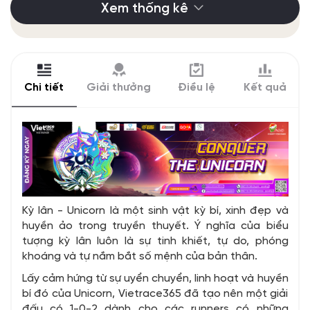
Xem thống kê
Chi tiết
Giải thưởng
Điều lệ
Kết quả
Kỳ lân - Unicorn là một sinh vật kỳ bí, xinh đẹp và
huyền ảo trong truyền thuyết. Ý nghĩa của biểu
tượng kỳ lân luôn là sự tinh khiết, tự do, phóng
khoáng và tự nắm bắt số mệnh của bản thân.
Lấy cảm hứng từ sự uyển chuyển, linh hoạt và huyền
bí đó của Unicorn, Vietrace365 đã tạo nên một giải
đấu có 1-0-2 dành cho các runners có những