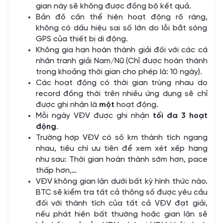
gian này sẽ không được đồng bộ kết quả.
Bản đồ cần thể hiện hoạt động rõ ràng,
không có dấu hiệu sai số lớn do lỗi bắt sóng
GPS của thiết bị di động.
Không gia hạn hoàn thành giải đối với các cá
nhân tranh giải Nam/Nữ (Chỉ được hoàn thành
trong khoảng thời gian cho phép là: 10 ngày).
Các hoạt động có thời gian trùng nhau do
record đồng thời trên nhiều ứng dụng sẽ chỉ
được ghi nhận là
một
hoạt động.
Mỗi ngày VĐV được ghi nhận
tối đa 3 hoạt
động
.
Trường hợp VĐV có số km thành tích ngang
nhau, tiêu chí ưu tiên để xem xét xếp hạng
như sau: Thời gian hoàn thành sớm hơn, pace
thấp hơn,…
VĐV không gian lận dưới bất kỳ hình thức nào.
BTC sẽ kiểm tra tất cả thông số được yêu cầu
đối với thành tích của tất cả VĐV đạt giải,
nếu phát hiện bất thường hoặc gian lận sẽ