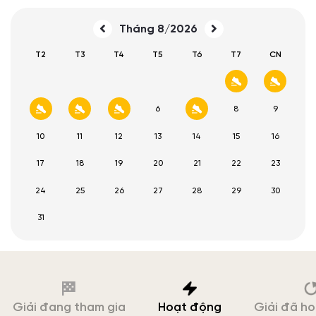
Tháng 8/2026
T2
T3
T4
T5
T6
T7
CN
1
2
3
4
5
6
7
8
9
10
11
12
13
14
15
16
17
18
19
20
21
22
23
24
25
26
27
28
29
30
31
Giải đang tham gia
Hoạt động
Giải đã h