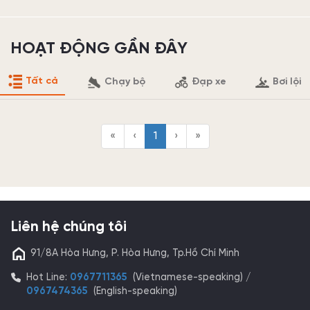
HOẠT ĐỘNG GẦN ĐÂY
Tất cả
Chạy bộ
Đạp xe
Bơi lội
«
‹
1
›
»
Liên hệ chúng tôi
91/8A Hòa Hưng, P. Hòa Hưng, Tp.Hồ Chí Minh
Hot Line:
0967711365
(Vietnamese-speaking) /
0967474365
(English-speaking)