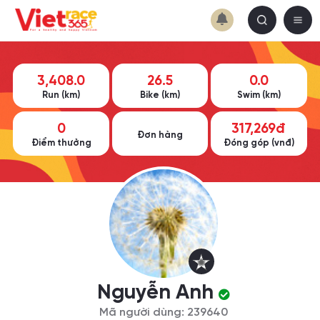
3,408.0
26.5
0.0
Run (km)
Bike (km)
Swim (km)
0
317,269đ
Đơn hàng
Điểm thưởng
Đóng góp (vnđ)
Nguyễn Anh
Mã người dùng: 239640