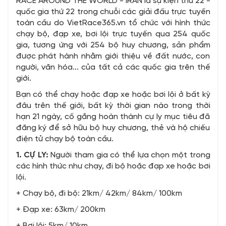
RACE AROUND THE WORLD - IRAN là sự kiện thứ 22 -
quốc gia thứ 22 trong chuỗi các giải đấu trực tuyến
toàn cầu do VietRace365.vn tổ chức với hình thức
chạy bộ, đạp xe, bơi lội trực tuyến qua 254 quốc
gia, tương ứng với 254 bộ huy chương, sản phẩm
được phát hành nhằm giới thiệu về đất nước, con
người, văn hóa... của tất cả các quốc gia trên thế
giới.
Bạn có thể chạy hoặc đạp xe hoặc bơi lội ở bất kỳ
đâu trên thế giới, bất kỳ thời gian nào trong thời
hạn 21 ngày, cố gắng hoàn thành cự ly mục tiêu đã
đăng ký để sở hữu bộ huy chương, thẻ và hộ chiếu
điện tử chạy bộ toàn cầu.
1. CỰ LY:
Người tham gia có thể lựa chọn một trong
các hình thức như chạy, đi bộ hoặc đạp xe hoặc bơi
lội.
+ Chạy bộ, đi bộ: 21km/ 42km/ 84km/ 100km
+ Đạp xe: 63km/ 200km
+ Bơi lội: 5km/ 10km