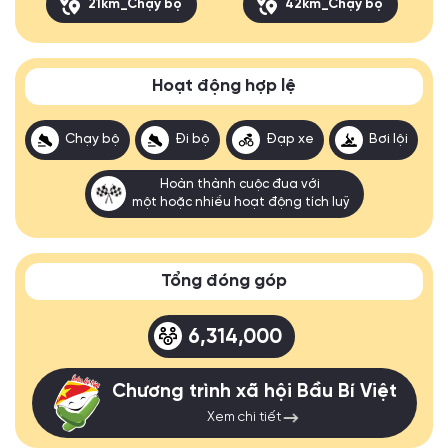
21km_Chạy bộ
42km_Chạy bộ
Hoạt động hợp lệ
Chạy bộ
Đi bộ
Đạp xe
Bơi lội
Hoàn thành cuộc đua với
một hoặc nhiều hoạt động tích luỹ
Tổng đóng góp
6,314,000
Chương trình xã hội Bầu Bí Việt
Xem chi tiết