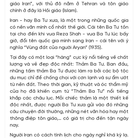
giáo Iran”, với thủ đô nằm ở Tehran và tôn giáo
chính ở đây là Hồi giáo (Islam).
Iran - hay Ba Tư xưa, là một trong những quốc gia
có nền văn mình cổ nhất thế giới. Cái tên Ba Tư tồn
tại cho đến khi vua Reza Shah - vua Ba Tư lúc bấy
giờ, đổi tên quốc gia mình sang Iran - cái tên với ý
nghĩa “Vùng đất của người Aryan” (1935).
Tại đây có một loại “hàng” cực kỳ nổi tiếng về chất
lượng và vẻ đẹp độc nhất: Thảm Ba Tư. Ban đầu,
những tấm thảm Ba Tư được làm ra bởi các bộ tộc
du mục chỉ để chống chọi với cơn lạnh và sự ẩm ướt
từ nền đất. Theo thời gian, kỹ thuật và óc thẩm mỹ
của họ đã khiến cụm từ “Thảm Ba Tư” nổi tiếng
khắp các châu lục. Mỗi chiếc thảm là một thiết kế
độc nhất, được người Ba Tư xưa gửi vào đó những
câu chuyện đời thường, những nét văn hóa hay một
thông điệp tôn giáo,… có giá trị cho đến tận ngày
nay.
Người Iran có cách tính lịch cho ngày nghỉ khá kỳ lạ.