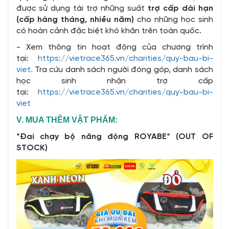
được sử dụng tài trợ những suất
trợ cấp dài hạn
(cấp hàng tháng, nhiều năm)
cho những học sinh
có hoàn cảnh đặc biệt khó khăn trên toàn quốc.
- Xem thông tin hoạt động của chương trình
tại:
https://vietrace365.vn/charities/quy-bau-bi-
viet.
Tra cứu danh sách người đóng góp, danh sách
học sinh nhận trợ cấp
tại:
https://vietrace365.vn/charities/quy-bau-bi-
viet
V. MUA THÊM VẬT PHẨM:
*Đai chạy bộ năng động ROYABE* (OUT OF
STOCK)