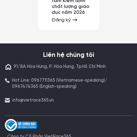
tâm Kiểm định
chất lượng giáo
dục năm 2026
Đăng ký
Liên hệ chúng tôi
91/8A Hòa Hưng, P. Hòa Hưng, Tp.Hồ Chí Minh
Hot Line: 0967711365 (Vietnamese-speaking)/
0967474365 (English-speaking)
info@vietrace365.vn
Công ty Cổ Phần VietRace365