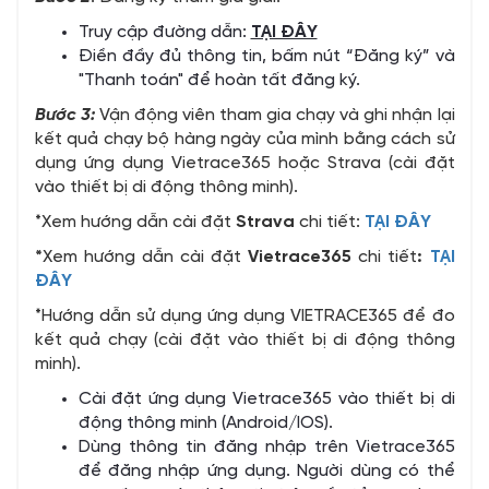
Truy cập đường dẫn
:
TẠI ĐÂY
Điền đầy đủ thông tin, bấm nút “Đăng ký” và
"Thanh toán" để hoàn tất đăng ký.
Bước 3:
Vận động viên tham gia chạy và ghi nhận lại
kết quả chạy bộ hàng ngày của mình bằng cách sử
dụng ứng dụng Vietrace365 hoặc Strava (cài đặt
vào thiết bị di động thông minh).
*Xem hướng dẫn cài đặt
Strava
chi tiết:
TẠI ĐÂY
*
Xem hướng dẫn cài đặt
Vietrace365
chi tiết
:
TẠI
ĐÂY
*Hướng dẫn sử dụng ứng dụng VIETRACE365 để đo
kết quả chạy (cài đặt vào thiết bị di động thông
minh).
Cài đặt ứng dụng Vietrace365 vào thiết bị di
động thông minh (Android/IOS).
Dùng thông tin đăng nhập trên Vietrace365
để đăng nhập ứng dụng. Người dùng có thể