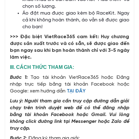
chọn số lượng.
Áo đặt mua được giao kèm bộ RaceKit. Ngay
cả khi không hoàn thành, áo vẫn sẽ được giao
cho bạn!
>>> Đặc biệt VietRace365 cam kết: Huy chương
được sản xuất trước và có sẵn, sẽ được giao đến
bạn ngay sau khi bạn hoàn thành chỉ với 3-5 ngày
làm việc.
III. CÁCH THỨC THAM GIA:
Bước 1:
Tạo tài khoản VietRace365 hoặc Đăng
nhập trực tiếp bằng tài khoản Facebook hoặc
Google: xem hướng dẫn
TẠI ĐÂY
Lưu ý: Người tham gia cần truy cập đường dẫn giải
chạy trên trình duyệt web để có thể đăng nhập
bằng tài khoản Facebook hoặc Gmail. Vui lòng
không click đường link tại Messenger hoặc Zalo để
truy cập.
Bước 2
: Đăng ký tham gia giải: