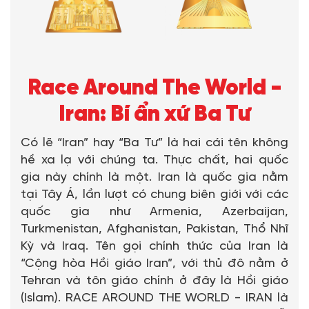
Race Around The World -
Iran: Bí ẩn xứ Ba Tư
Có lẽ “Iran” hay “Ba Tư” là hai cái tên không
hề xa lạ với chúng ta. Thực chất, hai quốc
gia này chính là một. Iran là quốc gia nằm
tại Tây Á, lần lượt có chung biên giới với các
quốc gia như Armenia, Azerbaijan,
Turkmenistan, Afghanistan, Pakistan, Thổ Nhĩ
Kỳ và Iraq. Tên gọi chính thức của Iran là
“Cộng hòa Hồi giáo Iran”, với thủ đô nằm ở
Tehran và tôn giáo chính ở đây là Hồi giáo
(Islam). RACE AROUND THE WORLD - IRAN là