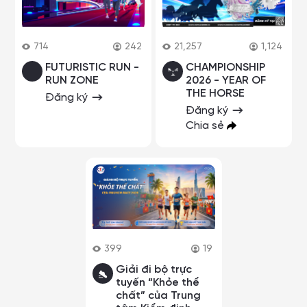
714
242
21,257
1,124
FUTURISTIC RUN -
CHAMPIONSHIP
RUN ZONE
2026 - YEAR OF
THE HORSE
Đăng ký
Đăng ký
Chia sẻ
399
19
Giải đi bộ trực
tuyến “Khỏe thể
chất” của Trung