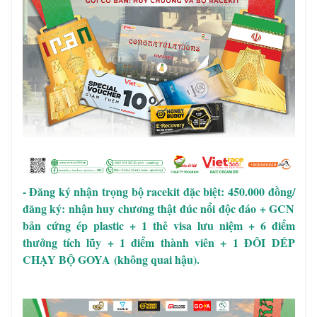
- Đăng ký nhận trọng bộ racekit đặc biệt: 450.000 đồng/
đăng ký: nhận huy chương thật đúc nổi độc đáo + GCN
bản cứng ép plastic +
1 thẻ visa lưu niệm +
6 điểm
thưởng tích lũy + 1 điểm thành viên + 1 ĐÔI DÉP
CHẠY BỘ GOYA
(không quai hậu).