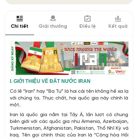
Chi tiết
Giải thưởng
Điều lệ
Kết quả
I. GIỚI THIỆU VỀ ĐẤT NƯỚC IRAN
Có lẽ “Iran” hay “Ba Tư” là hai cái tên không hề xa lạ
với chúng ta. Thực chất, hai quốc gia này chính là
một.
Iran là quốc gia nằm tại Tây Á, lần lượt có chung
biên giới với các quốc gia như Armenia, Azerbaijan,
Turkmenistan, Afghanistan, Pakistan, Thổ Nhĩ Kỳ và
Iraq. Tên gọi chính thức của Iran là “Cộng hòa Hồi