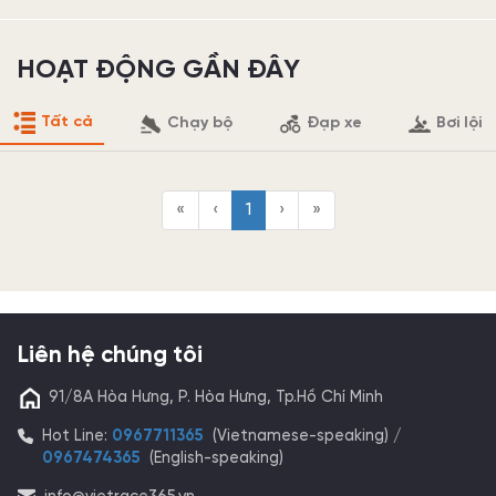
HOẠT ĐỘNG GẦN ĐÂY
Tất cả
Chạy bộ
Đạp xe
Bơi lội
«
‹
1
›
»
Liên hệ chúng tôi
91/8A Hòa Hưng, P. Hòa Hưng, Tp.Hồ Chí Minh
Hot Line:
0967711365
(Vietnamese-speaking) /
0967474365
(English-speaking)