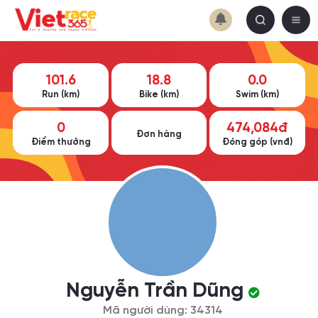
101.6
18.8
0.0
Run (km)
Bike (km)
Swim (km)
0
474,084đ
Đơn hàng
Điểm thưởng
Đóng góp (vnđ)
Nguyễn Trần Dũng
Mã người dùng: 34314