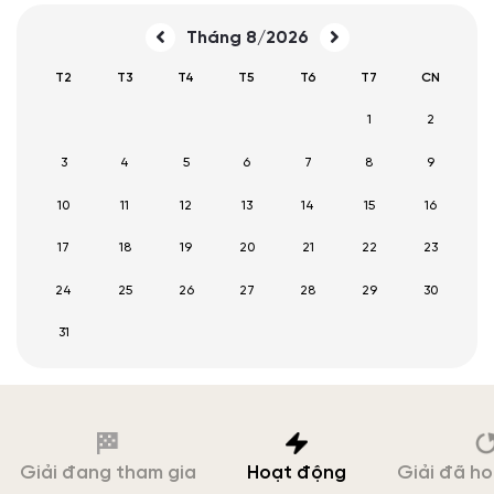
Tháng 8/2026
T2
T3
T4
T5
T6
T7
CN
1
2
3
4
5
6
7
8
9
10
11
12
13
14
15
16
17
18
19
20
21
22
23
24
25
26
27
28
29
30
31
Giải đang tham gia
Hoạt động
Giải đã h